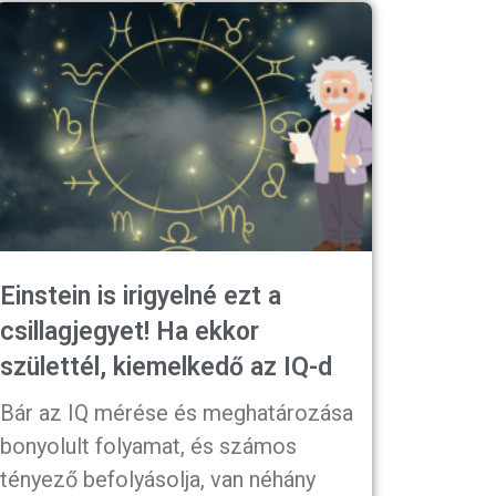
Einstein is irigyelné ezt a
csillagjegyet! Ha ekkor
születtél, kiemelkedő az IQ-d
Bár az IQ mérése és meghatározása
bonyolult folyamat, és számos
tényező befolyásolja, van néhány