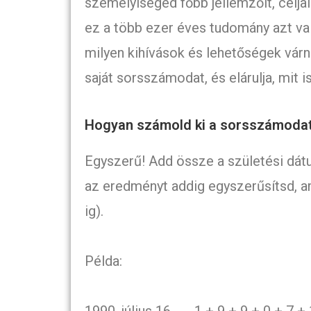
személyiséged főbb jellemzőit, célja
ez a több ezer éves tudomány azt va
milyen kihívások és lehetőségek várn
saját sorsszámodat, és elárulja, mit is
Hogyan számold ki a sorsszámoda
Egyszerű! Add össze a születési dá
az eredményt addig egyszerűsítsd, a
ig).
Példa: