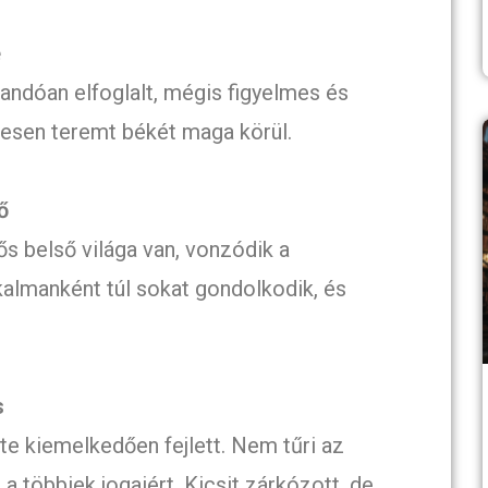
e
llandóan elfoglalt, mégis figyelmes és
vesen teremt békét maga körül.
ő
rős belső világa van, vonzódik a
kalmanként túl sokat gondolkodik, és
s
e kiemelkedően fejlett. Nem tűri az
a többiek jogaiért. Kicsit zárkózott, de