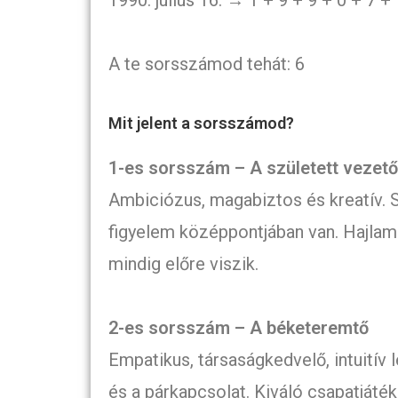
1990. július 16. → 1 + 9 + 9 + 0 + 7 +
A te sorsszámod tehát: 6
Mit jelent a sorsszámod?
1-es sorsszám – A született vezető
Ambiciózus, magabiztos és kreatív. S
figyelem középpontjában van. Hajlam
mindig előre viszik.
2-es sorsszám – A béketeremtő
Empatikus, társaságkedvelő, intuitív
és a párkapcsolat. Kiváló csapatjáté