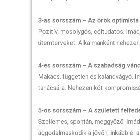
3-as sorsszám – Az örök optimista
Pozitív, mosolygós, céltudatos. Imádj
ütemterveket. Alkalmanként nehezen v
4-es sorsszám – A szabadság ván
Makacs, független és kalandvágyó. Imá
tanácsára. Nehezen köt kompromissz
5-ös sorsszám – A született felfed
Szellemes, spontán, meggyőző. Imád 
aggodalmaskodik a jövőn, inkább él a