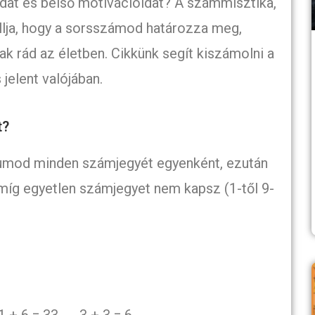
idat és belső motivációidat? A számmisztika,
llja, hogy a sorsszámod határozza meg,
ak rád az életben. Cikkünk segít kiszámolni a
 jelent valójában.
t?
tumod minden számjegyét egyenként, ezután
míg egyetlen számjegyet nem kapsz (1-től 9-