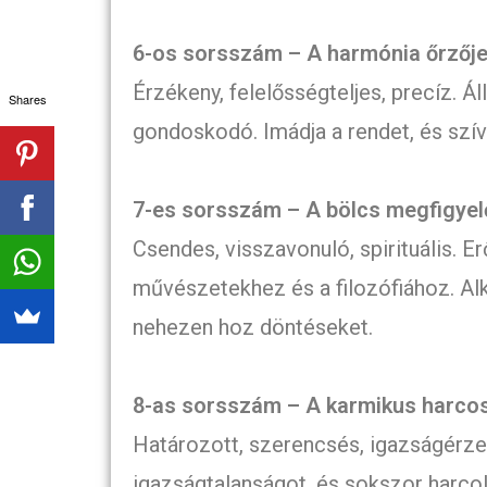
6-os sorsszám – A harmónia őrzőj
Érzékeny, felelősségteljes, precíz. Á
Shares
gondoskodó. Imádja a rendet, és szí
7-es sorsszám – A bölcs megfigyel
Csendes, visszavonuló, spirituális. E
művészetekhez és a filozófiához. Al
nehezen hoz döntéseket.
8-as sorsszám – A karmikus harco
Határozott, szerencsés, igazságérzet
igazságtalanságot, és sokszor harcol 