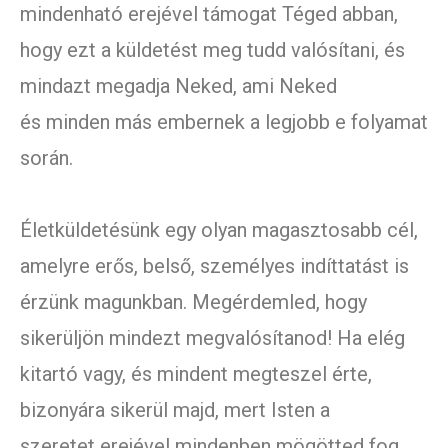
mindenható erejével támogat Téged abban,
hogy ezt a küldetést meg tudd valósítani, és
mindazt megadja Neked, ami Neked
és minden más embernek a legjobb e folyamat
során.
Életküldetésünk egy olyan magasztosabb cél,
amelyre erős, belső, személyes indíttatást is
érzünk magunkban. Megérdemled, hogy
sikerüljön mindezt megvalósítanod! Ha elég
kitartó vagy, és mindent megteszel érte,
bizonyára sikerül majd, mert Isten a
szeretet erejével mindenben mögötted fog