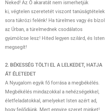
Neked! Az Ő akaratát nem ismerhetjük
ki, végtelen szeretetét viszont tanúságtételek
sora tükrözi felénk! Ha türelmes vagy és bízol
az Úrban, a türelmednek csodálatos
gyümölcse lesz! Hited legyen szilárd, és Isten
megsegít!
2. BÉKESSÉG TÖLTI EL A LELKEDET, HATJA
ÁT ÉLETEDET
A Nyugalom egyik fő forrása a megbékélés.
Megbékélés mindazokkal a nehézségekkel,
életfeladatokkal, amelyeket Isten azért ad,
hogy fejlődjünk. Mert ennyire szeret minket!