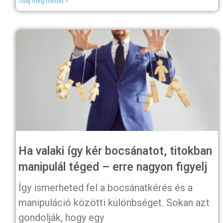
Tudj meg többet »
Ha valaki így kér bocsánatot, titokban
manipulál téged – erre nagyon figyelj
Így ismerheted fel a bocsánatkérés és a
manipuláció közötti különbséget. Sokan azt
gondolják, hogy egy