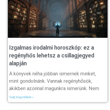
Izgalmas irodalmi horoszkóp: ez a
regényhős lehetsz a csillagjegyed
alapján
A könyvek néha jobban ismernek minket,
mint gondolnánk. Vannak regényhősök,
akikben azonnal magunkra ismerünk. Nem
Tudj meg többet »