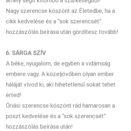
amely segít kitörnöd a szürkeségből!
Nagy szerencse köszönt az Életedbe, ha a
cikk kedvelése és a “sok szerencsét”
hozzászólás beírása után gördítesz tovább!
6. SÁRGA SZÍV
A béke, nyugalom, de egyben a vidámság
embere vagy. A közeljövőben olyan ember
háláját vívod ki, aki hihetetlenül sokat tehet
érted!
Óriási szerencse köszönt rád hamarosan a
poszt kedvelése és a “sok szerencsét”
hozzászólás beírása után!