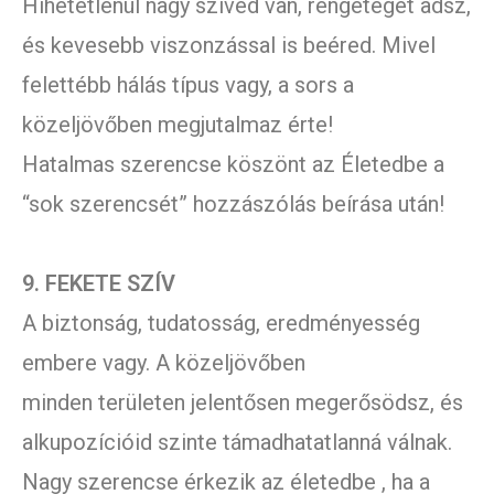
Hihetetlenül nagy szíved van, rengeteget adsz,
és kevesebb viszonzással is beéred. Mivel
felettébb hálás típus vagy, a sors a
közeljövőben megjutalmaz érte!
Hatalmas szerencse köszönt az Életedbe a
“sok szerencsét” hozzászólás beírása után!
9. FEKETE SZÍV
A biztonság, tudatosság, eredményesség
embere vagy. A közeljövőben
minden területen jelentősen megerősödsz, és
alkupozícióid szinte támadhatatlanná válnak.
Nagy szerencse érkezik az életedbe , ha a