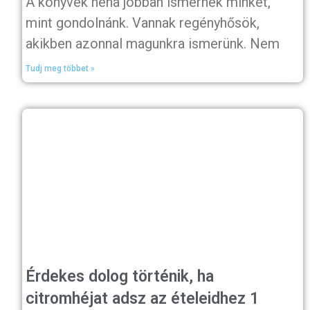
A könyvek néha jobban ismernek minket,
mint gondolnánk. Vannak regényhősök,
akikben azonnal magunkra ismerünk. Nem
Tudj meg többet »
Érdekes dolog történik, ha
citromhéjat adsz az ételeidhez 1