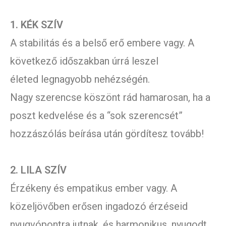
1. KÉK SZÍV
A stabilitás és a belső erő embere vagy. A
következő időszakban úrrá leszel
életed legnagyobb nehézségén.
Nagy szerencse köszönt rád hamarosan, ha a
poszt kedvelése és a “sok szerencsét”
hozzászólás beírása után gördítesz tovább!
2. LILA SZÍV
Érzékeny és empatikus ember vagy. A
közeljövőben erősen ingadozó érzéseid
nyugvópontra jutnak, és harmonikus, nyugodt