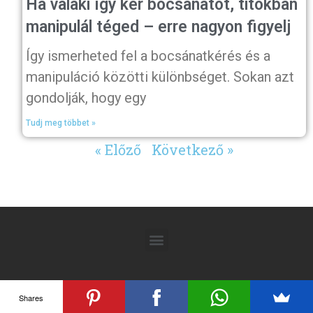
Ha valaki így kér bocsánatot, titokban
manipulál téged – erre nagyon figyelj
Így ismerheted fel a bocsánatkérés és a
manipuláció közötti különbséget. Sokan azt
gondolják, hogy egy
Tudj meg többet »
« Előző
Következő »
Shares