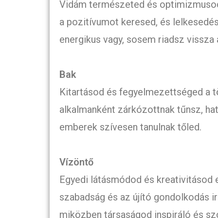
Vidám természeted és optimizmusod 
a pozitívumot keresed, és lelkesedé
energikus vagy, sosem riadsz vissza a
Bak
Kitartásod és fegyelmezettséged a 
alkalmanként zárkózottnak tűnsz, ha
emberek szívesen tanulnak tőled.
Vízöntő
Egyedi látásmódod és kreativitásod eg
szabadság és az újító gondolkodás ir
miközben társaságod inspiráló és sz