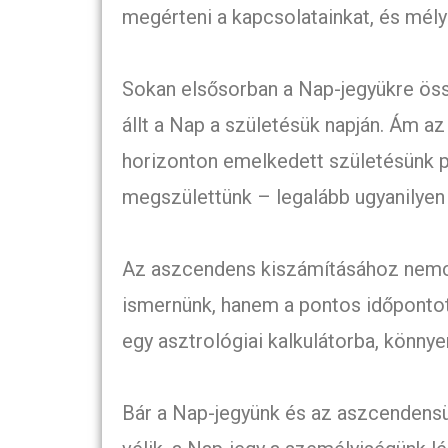
megérteni a kapcsolatainkat, és mély
Sokan elsősorban a Nap-jegyükre öss
állt a Nap a születésük napján. Ám az
horizonton emelkedett születésünk pi
megszülettünk – legalább ugyanilyen
Az aszcendens kiszámításához nemcsa
ismernünk, hanem a pontos időpontot 
egy asztrológiai kalkulátorba, könny
Bár a Nap-jegyünk és az aszcendensün