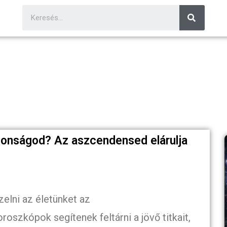
donságod? Az aszcendensed elárulja
zelni az életünket az
roszkópok segítenek feltárni a jövő titkait,