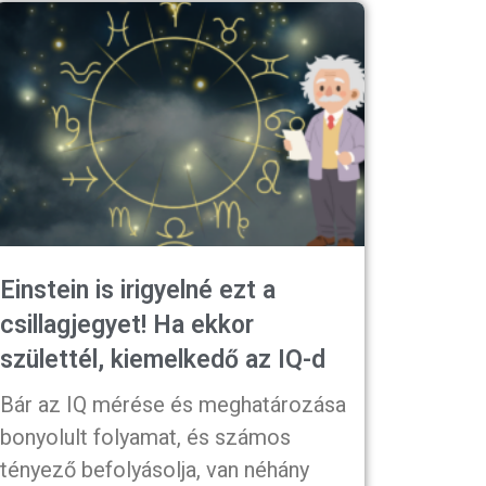
Einstein is irigyelné ezt a
csillagjegyet! Ha ekkor
születtél, kiemelkedő az IQ-d
Bár az IQ mérése és meghatározása
bonyolult folyamat, és számos
tényező befolyásolja, van néhány