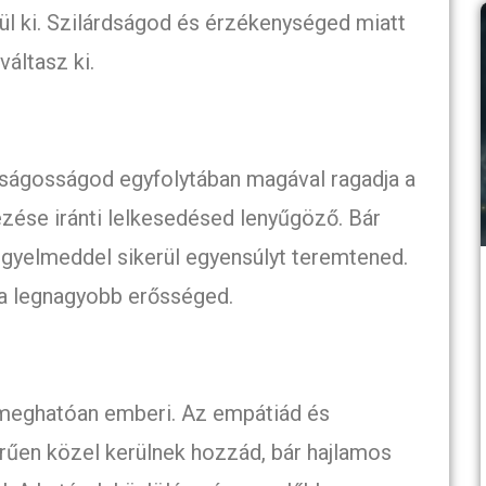
ül ki. Szilárdságod és érzékenységed miatt
váltasz ki.
tságosságod egyfolytában magával ragadja a
zése iránti lelkesedésed lenyűgöző. Bár
egyelmeddel sikerül egyensúlyt teremtened.
a legnagyobb erősséged.
eghatóan emberi. Az empátiád és
űen közel kerülnek hozzád, bár hajlamos