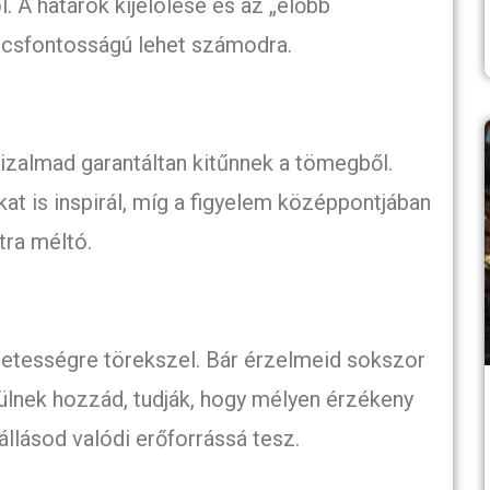
l. A határok kijelölése és az „előbb
lcsfontosságú lehet számodra.
zalmad garantáltan kitűnnek a tömegből.
t is inspirál, míg a figyelem középpontjában
ra méltó.
letességre törekszel. Bár érzelmeid sokszor
rülnek hozzád, tudják, hogy mélyen érzékeny
llásod valódi erőforrássá tesz.