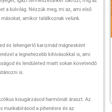
ényegét, igazi természetünket tükrözi, míg az
t a külvilág. Nézzük meg, mi az, ami első
d másokat, amikor találkoznak velünk.
ged és lehengerlő karizmád mágnesként
ézel a legnehezebb kihívásokkal is, ami
osságod és lendületed miatt sokan követendő
tánozni is.
kolikus kisugárzásod harmóniát áraszt. Az
és munkabírásod a pihenésre és az