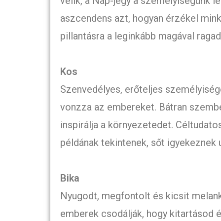
vélik, a Nap-jegy a személyiségünk l
aszcendens azt, hogyan érzékel minke
pillantásra a leginkább magával raga
Kos
Szenvedélyes, erőteljes személyisé
vonzza az embereket. Bátran szemben
inspirálja a környezetedet. Céltudat
példának tekintenek, sőt igyekeznek u
Bika
Nyugodt, megfontolt és kicsit melan
emberek csodálják, hogy kitartásod 