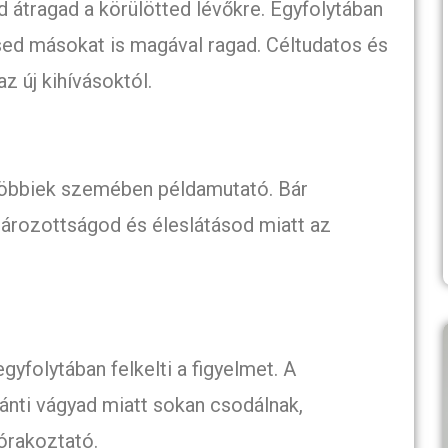
átragad a körülötted lévőkre. Egyfolytában
sed másokat is magával ragad. Céltudatos és
z új kihívásoktól.
többiek szemében példamutató. Bár
tározottságod és éleslátásod miatt az
yfolytában felkelti a figyelmet. A
ánti vágyad miatt sokan csodálnak,
órakoztató.