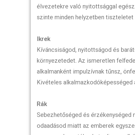
élvezetekre való nyitottsággal egész
szinte minden helyzetben tiszteletet 
Ikrek
Kíváncsiságod, nyitottságod és bará
környezetedet. Az ismeretlen felfede
alkalmanként impulzívnak tűnsz, önf
Kivételes alkalmazkodóképességed 
Rák
Sebezhetőséged és érzékenységed m
odaadásod miatt az emberek egyszer