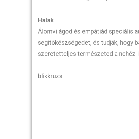
Halak
Álomvilágod és empátiád speciális au
segítőkészségedet, és tudják, hogy 
szeretetteljes természeted a nehéz i
blikkruzs