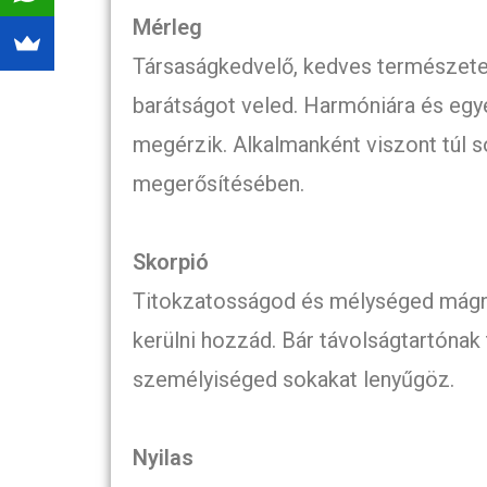
Mérleg
Társaságkedvelő, kedves természete
barátságot veled. Harmóniára és egye
megérzik. Alkalmanként viszont túl 
megerősítésében.
Skorpió
Titokzatosságod és mélységed mágne
kerülni hozzád. Bár távolságtartónak
személyiséged sokakat lenyűgöz.
Nyilas