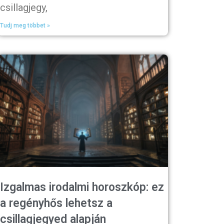
csillagjegy,
Tudj meg többet »
Izgalmas irodalmi horoszkóp: ez
a regényhős lehetsz a
csillagjegyed alapján