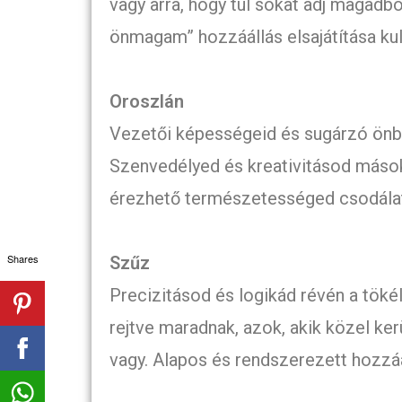
vagy arra, hogy túl sokat adj magadbó
önmagam” hozzáállás elsajátítása ku
Oroszlán
Vezetői képességeid és sugárzó önbi
Szenvedélyed és kreativitásod másoka
érezhető természetességed csodálat
Shares
Szűz
Precizitásod és logikád révén a töké
rejtve maradnak, azok, akik közel ke
vagy. Alapos és rendszerezett hozzáá