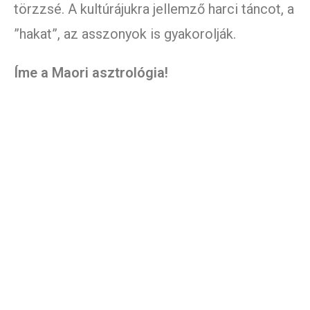
törzzsé. A kultúrájukra jellemző harci táncot, a
”hakat”, az asszonyok is gyakorolják.
Íme a Maori asztrológia!