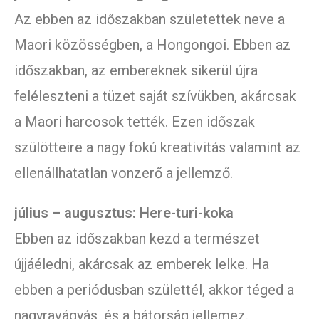
Az ebben az időszakban születettek neve a
Maori közösségben, a Hongongoi. Ebben az
időszakban, az embereknek sikerül újra
feléleszteni a tüzet saját szívükben, akárcsak
a Maori harcosok tették. Ezen időszak
szülötteire a nagy fokú kreativitás valamint az
ellenállhatatlan vonzerő a jellemző.
július – augusztus: Here-turi-koka
Ebben az időszakban kezd a természet
újjáéledni, akárcsak az emberek lelke. Ha
ebben a periódusban születtél, akkor téged a
nagyravágyás, és a bátorság jellemez.