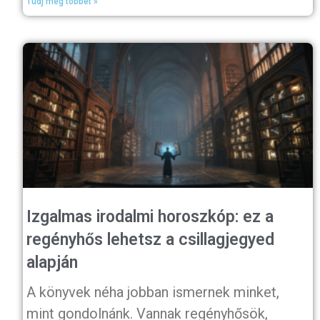
Tudj meg többet »
Izgalmas irodalmi horoszkóp: ez a
regényhős lehetsz a csillagjegyed
alapján
A könyvek néha jobban ismernek minket,
mint gondolnánk. Vannak regényhősök,