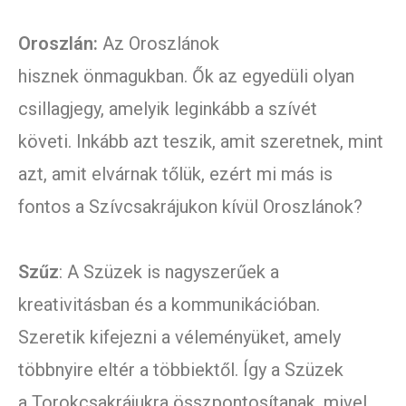
Oroszlán:
Az Oroszlánok
hisznek önmagukban. Ők az egyedüli olyan
csillagjegy, amelyik leginkább a szívét
követi. Inkább azt teszik, amit szeretnek, mint
azt, amit elvárnak tőlük, ezért mi más is
fontos a Szívcsakrájukon kívül Oroszlánok?
Szűz
: A Szüzek is nagyszerűek a
kreativitásban és a kommunikációban.
Szeretik kifejezni a véleményüket, amely
többnyire eltér a többiektől. Így a Szüzek
a Torokcsakrájukra összpontosítanak, mivel