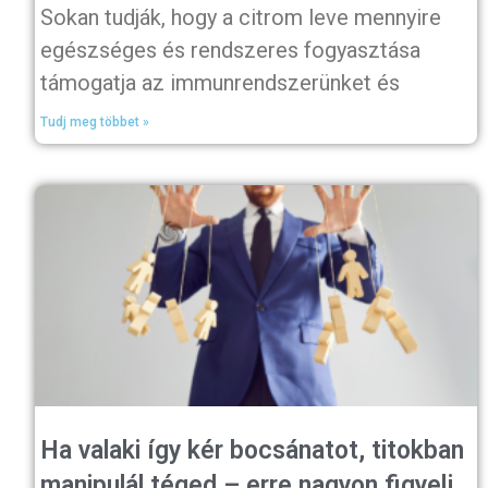
Sokan tudják, hogy a citrom leve mennyire
egészséges és rendszeres fogyasztása
támogatja az immunrendszerünket és
Tudj meg többet »
Ha valaki így kér bocsánatot, titokban
manipulál téged – erre nagyon figyelj