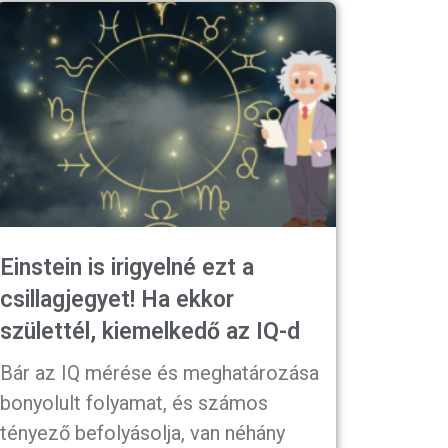
Einstein is irigyelné ezt a
csillagjegyet! Ha ekkor
születtél, kiemelkedő az IQ-d
Bár az IQ mérése és meghatározása
bonyolult folyamat, és számos
tényező befolyásolja, van néhány