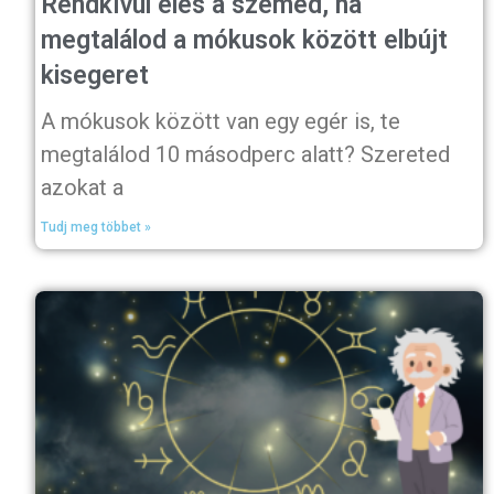
Rendkívül éles a szemed, ha
megtalálod a mókusok között elbújt
kisegeret
A mókusok között van egy egér is, te
megtalálod 10 másodperc alatt? Szereted
azokat a
Tudj meg többet »