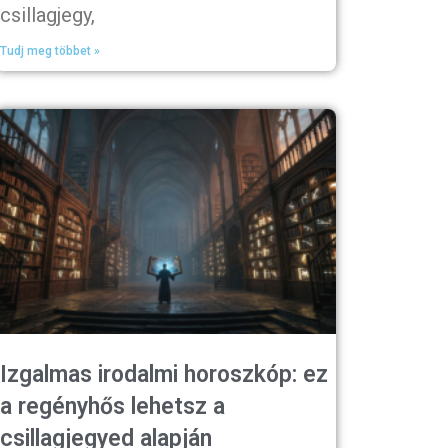
csillagjegy,
Tudj meg többet »
Izgalmas irodalmi horoszkóp: ez
a regényhős lehetsz a
csillagjegyed alapján