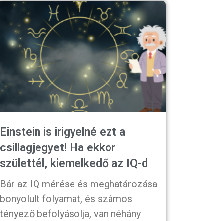
Einstein is irigyelné ezt a
csillagjegyet! Ha ekkor
születtél, kiemelkedő az IQ-d
Bár az IQ mérése és meghatározása
bonyolult folyamat, és számos
tényező befolyásolja, van néhány