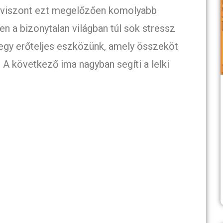
, viszont ezt megelőzően komolyabb
n a bizonytalan világban túl sok stressz
n egy erőteljes eszközünk, amely összeköt
 A következő ima nagyban segíti a lelki