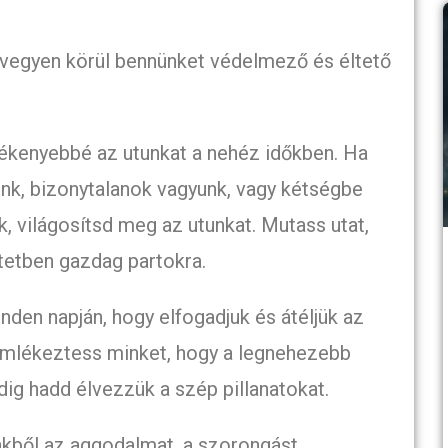
 vegyen körül bennünket védelmező és éltető
ékenyebbé az utunkat a nehéz időkben. Ha
k, bizonytalanok vagyunk, vagy kétségbe
, világosítsd meg az utunkat. Mutass utat,
tetben gazdag partokra.
nden napján, hogy elfogadjuk és átéljük az
 Emlékeztess minket, hogy a legnehezebb
dig hadd élvezzük a szép pillanatokat.
énkből az aggodalmat, a szorongást,