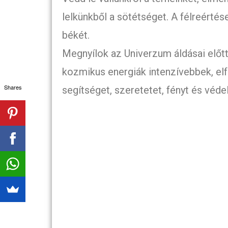
lelkünkből a sötétséget. A félreértése
békét.
Megnyílok az Univerzum áldásai előt
kozmikus energiák intenzívebbek, el
Shares
segítséget, szeretetet, fényt és véde