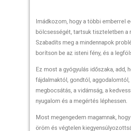
Imádkozom, hogy a többi emberrel eg
bölcsességét, tartsuk tiszteletben a 
Szabadíts meg a mindennapok problémá
borítson be az isteni fény, és a legf
Ez most a gyógyulás időszaka, add, h
fájdalmaktól, gondtól, aggodalomtól,
megbocsátás, a vidámság, a kedvesség
nyugalom és a megértés léphessen.
Most megengedem magamnak, hogy le
öröm és végtelen kiegyensúlyozotts