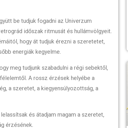
yütt be tudjuk fogadni az Univerzum
retrográd időszak ritmusát és hullámvölgyeit.
itól, hogy át tudjuk érezni a szeretetet,
ölsőbb energiák kegyelme.
ogy meg tudjunk szabadulni a régi sebektől,
 félelemtől. A rossz érzések helyébe a
, a szeretet, a kiegyensúlyozottság, a
lassítsak és átadjam magam a szeretet,
ág érzésének.