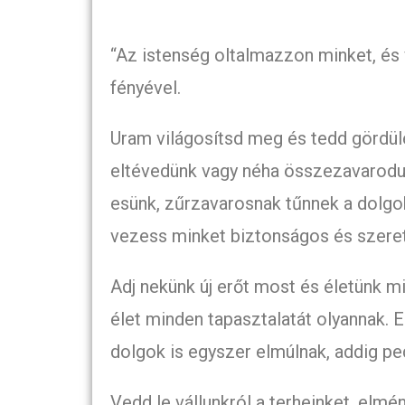
“Az istenség oltalmazzon minket, és
fényével.
Uram világosítsd meg és tedd gördül
eltévedünk vagy néha összezavarodun
esünk, zűrzavarosnak tűnnek a dolgok
vezess minket biztonságos és szere
Adj nekünk új erőt most és életünk mi
élet minden tapasztalatát olyannak.
dolgok is egyszer elmúlnak, addig pe
Vedd le vállunkról a terheinket, elm