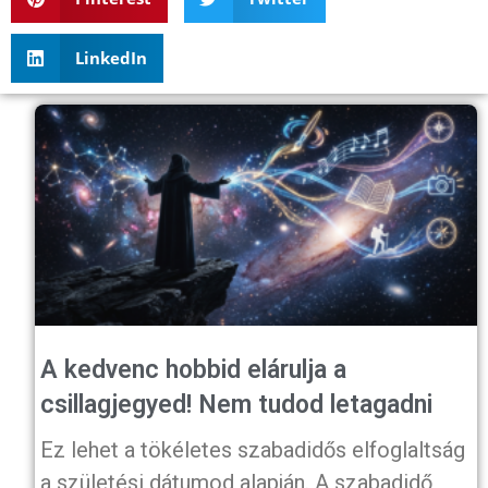
LinkedIn
A kedvenc hobbid elárulja a
csillagjegyed! Nem tudod letagadni
Ez lehet a tökéletes szabadidős elfoglaltság
a születési dátumod alapján. A szabadidő