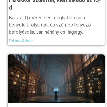
Ha ekkor születtél, kiemelkedő az IQ-
d
Bár az IQ mérése és meghatározása
bonyolult folyamat, és számos tényező
befolyásolja, van néhány csillagjegy,
Tudj meg többet »