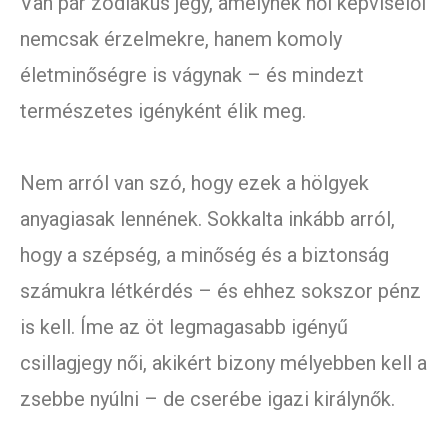
Van pár zodiákus jegy, amelynek női képviselői
nemcsak érzelmekre, hanem komoly
életminőségre is vágynak – és mindezt
természetes igényként élik meg.
Nem arról van szó, hogy ezek a hölgyek
anyagiasak lennének. Sokkalta inkább arról,
hogy a szépség, a minőség és a biztonság
számukra létkérdés – és ehhez sokszor pénz
is kell. Íme az öt legmagasabb igényű
csillagjegy női, akikért bizony mélyebben kell a
zsebbe nyúlni – de cserébe igazi királynők.