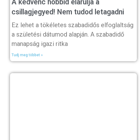
A kedvenc hobbid elárulja a
csillagjegyed! Nem tudod letagadni
Ez lehet a tökéletes szabadidős elfoglaltság
a születési dátumod alapján. A szabadidő
manapság igazi ritka
Tudj meg többet »