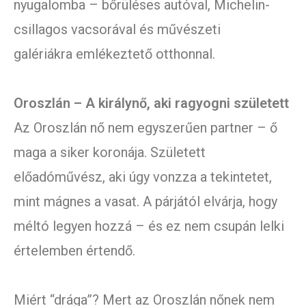
nyugalomba – bőrüléses autóval, Michelin-
csillagos vacsorával és művészeti
galériákra emlékeztető otthonnal.
Oroszlán – A királynő, aki ragyogni született
Az Oroszlán nő nem egyszerűen partner – ő
maga a siker koronája. Született
előadóművész, aki úgy vonzza a tekintetet,
mint mágnes a vasat. A párjától elvárja, hogy
méltó legyen hozzá – és ez nem csupán lelki
értelemben értendő.
Miért “drága”? Mert az Oroszlán nőnek nem