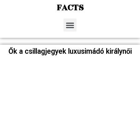
FACTS
Ők a csillagjegyek luxusimádó királynői