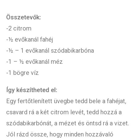
Összetevők:
-2 citrom
-½ evőkanál fahéj
-½ – 1 evőkanál szódabikarbóna
-1 – ½ evőkanál méz
-1 bögre víz
Így készítheted el:
Egy fertőtlenített üvegbe tedd bele a fahéjat,
csavard rá a két citrom levét, tedd hozzá a
szódabikarbónát, a mézet és öntsd rá a vizet.
Jól rázd össze, hogy minden hozzávaló