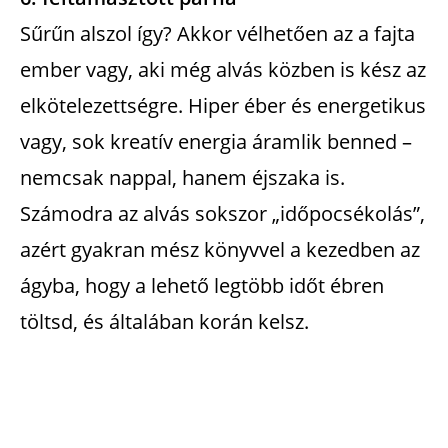
Sűrűn alszol így? Akkor vélhetően az a fajta
ember vagy, aki még alvás közben is kész az
elkötelezettségre. Hiper éber és energetikus
vagy, sok kreatív energia áramlik benned –
nemcsak nappal, hanem éjszaka is.
Számodra az alvás sokszor „időpocsékolás”,
azért gyakran mész könyvvel a kezedben az
ágyba, hogy a lehető legtöbb időt ébren
töltsd, és általában korán kelsz.