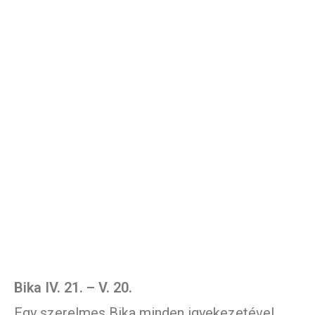
Bika IV. 21. – V. 20.
Egy szerelmes Bika minden igyekezetével