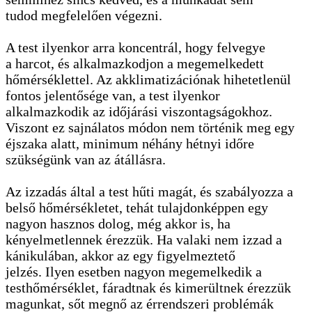
tudod megfelelően végezni.
A test ilyenkor arra koncentrál, hogy felvegye
a harcot, és alkalmazkodjon a megemelkedett
hőmérséklettel. Az akklimatizációnak hihetetlenül
fontos jelentősége van, a test ilyenkor
alkalmazkodik az időjárási viszontagságokhoz.
Viszont ez sajnálatos módon nem történik meg egy
éjszaka alatt, minimum néhány hétnyi időre
szükségünk van az átállásra.
Az izzadás által a test hűti magát, és szabályozza a
belső hőmérsékletet, tehát tulajdonképpen egy
nagyon hasznos dolog, még akkor is, ha
kényelmetlennek érezzük. Ha valaki nem izzad a
kánikulában, akkor az egy figyelmeztető
jelzés. Ilyen esetben nagyon megemelkedik a
testhőmérséklet, fáradtnak és kimerültnek érezzük
magunkat, sőt megnő az érrendszeri problémák