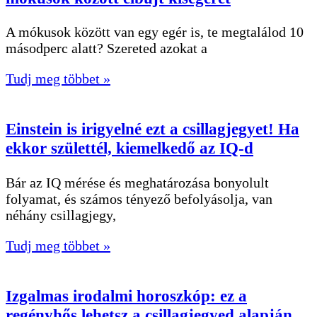
A mókusok között van egy egér is, te megtalálod 10
másodperc alatt? Szereted azokat a
Tudj meg többet »
Einstein is irigyelné ezt a csillagjegyet! Ha
ekkor születtél, kiemelkedő az IQ-d
Bár az IQ mérése és meghatározása bonyolult
folyamat, és számos tényező befolyásolja, van
néhány csillagjegy,
Tudj meg többet »
Izgalmas irodalmi horoszkóp: ez a
regényhős lehetsz a csillagjegyed alapján