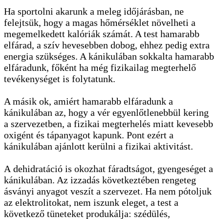
Ha sportolni akarunk a meleg időjárásban, ne
felejtsük, hogy a magas hőmérséklet növelheti a
megemelkedett kalóriák számát. A test hamarabb
elfárad, a szív hevesebben dobog, ehhez pedig extra
energia szükséges. A kánikulában sokkalta hamarabb
elfáradunk, főként ha még fizikailag megterhelő
tevékenységet is folytatunk.
A másik ok, amiért hamarabb elfáradunk a
kánikulában az, hogy a vér egyenlőtlenebbül kering
a szervezetben, a fizikai megterhelés miatt kevesebb
oxigént és tápanyagot kapunk. Pont ezért a
kánikulában ajánlott kerülni a fizikai aktivitást.
A dehidratáció is okozhat fáradtságot, gyengeséget a
kánikulában. Az izzadás következtében rengeteg
ásványi anyagot veszít a szervezet. Ha nem pótoljuk
az elektrolitokat, nem iszunk eleget, a test a
következő tüneteket produkálja: szédülés,