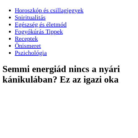
Horoszkóp és csillagjegyek
Spiritualitás
Egészség és életmód
Fogyókúrás Tippek
Receptek
Önismeret
Pszichológia
Semmi energiád nincs a nyári
kánikulában? Ez az igazi oka