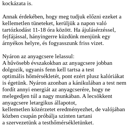
kockázata is.
Annak érdekében, hogy meg tudjuk előzni ezeket a
kellemetlen tüneteket, kerüljük a napon való
tartózkodást 11-18 óra között. Ha ájulásérzéssel,
fejfájással, hányingerre küzdünk menjünk egy
árnyékos helyre, és fogyasszunk friss vizet.
Nyáron az anyagcsere lelassul:
A hűvösebb évszakokban az anyagcsere jobban
dolgozik, ugyanis fenn kell tartsa a test
optimális hőmérsékletét, pont ezért plusz kalóriákat
is égetünk. Nyáron azonban a kánikulában a test nem
fordít annyi energiát az anyagcserére, hogy ne
melegedjen túl a nagy munkában. A lecsökkent
anyagcsere letargikus állapotot,
kellemetlen közérzetet eredményezhet, de valójában
közben csupán próbálja szinten tartani
a szervezetünk a testhőmérsékletünket.