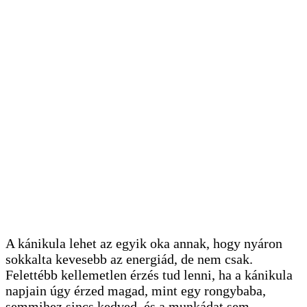
A kánikula lehet az egyik oka annak, hogy nyáron
sokkalta kevesebb az energiád, de nem csak.
Felettébb kellemetlen érzés tud lenni, ha a kánikula
napjain úgy érzed magad, mint egy rongybaba,
semmihez sincs kedved, és a munkádat sem