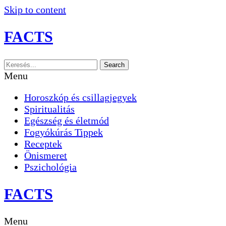
Skip to content
FACTS
Search
Menu
Horoszkóp és csillagjegyek
Spiritualitás
Egészség és életmód
Fogyókúrás Tippek
Receptek
Önismeret
Pszichológia
FACTS
Menu