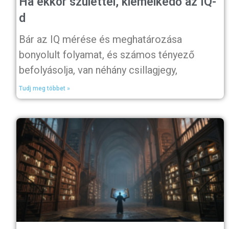
Ha ekkor születtél, kiemelkedő az IQ-
d
Bár az IQ mérése és meghatározása
bonyolult folyamat, és számos tényező
befolyásolja, van néhány csillagjegy,
Tudj meg többet »