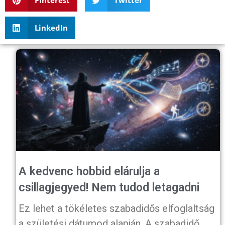
Pinterest
Twitter
LinkedIn
A kedvenc hobbid elárulja a
csillagjegyed! Nem tudod letagadni
Ez lehet a tökéletes szabadidős elfoglaltság
a születési dátumod alapján. A szabadidő