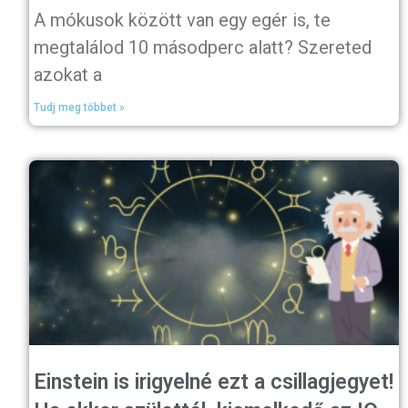
A mókusok között van egy egér is, te
megtalálod 10 másodperc alatt? Szereted
azokat a
Tudj meg többet »
Einstein is irigyelné ezt a csillagjegyet!