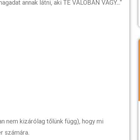
magadat annak látni, aki TE VALÓBAN VAGY…“
n nem kizárólag tőlünk függ), hogy mi
er számára.