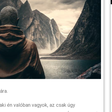
ára.
aki én valóban vagyok, az csak úgy