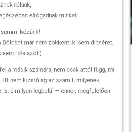
znek rólunk,
es egészében elfogadnak minket.
e semmi közünk!
a Bölcset már nem zökkenti ki sem dicséret,
k sem róla szól!)
fel a másik számára, nem csak attól függ, mi
a. Itt nem kizárólag az számít, milyenek
z is, ő milyen legbelül — ennek megfelelően