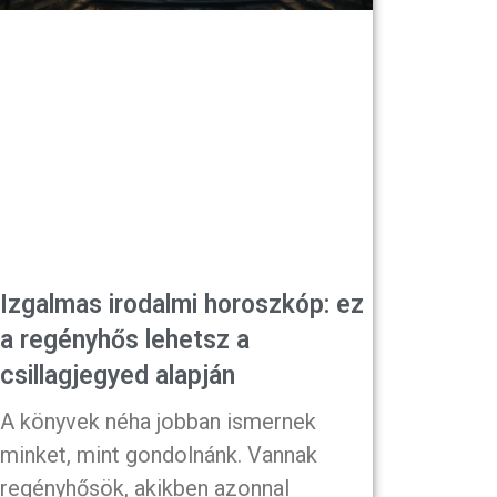
Izgalmas irodalmi horoszkóp: ez
a regényhős lehetsz a
csillagjegyed alapján
A könyvek néha jobban ismernek
minket, mint gondolnánk. Vannak
regényhősök, akikben azonnal