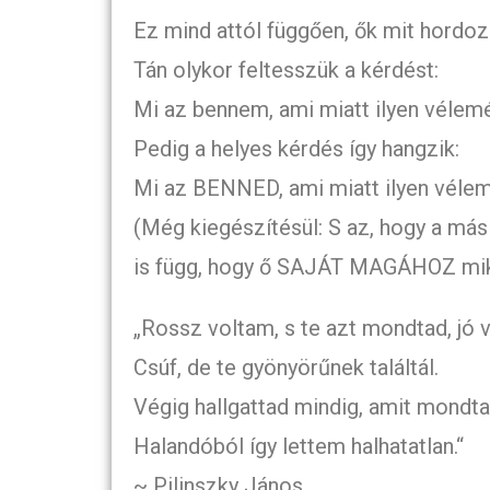
Ez mind attól függően, ők mit hordoz
Tán olykor feltesszük a kérdést:
Mi az bennem, ami miatt ilyen vélem
Pedig a helyes kérdés így hangzik:
Mi az BENNED, ami miatt ilyen vélem
(Még kiegészítésül: S az, hogy a má
is függ, hogy ő SAJÁT MAGÁHOZ mik
„Rossz voltam, s te azt mondtad, jó 
Csúf, de te gyönyörűnek találtál.
Végig hallgattad mindig, amit mondt
Halandóból így lettem halhatatlan.“
~ Pilinszky János