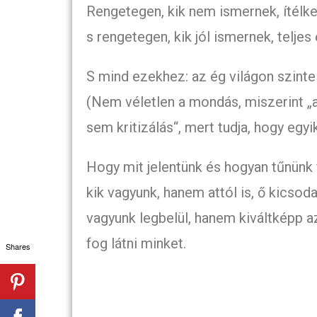
Rengetegen, kik nem ismernek, ítélke
s rengetegen, kik jól ismernek, telj
S mind ezekhez: az ég világon szint
(Nem véletlen a mondás, miszerint „
sem kritizálás“, mert tudja, hogy egyi
Hogy mit jelentünk és hogyan tűnünk 
kik vagyunk, hanem attól is, ő kicsod
vagyunk legbelül, hanem kiváltképp a
fog látni minket.
Shares