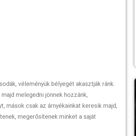
csodák, véleményük bélyegét akasztják ránk.
 majd melegedni jönnek hozzánk,
yt, mások csak az árnyékainkat keresik majd,
enek, megerősítenek minket a saját