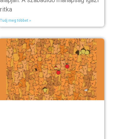
alapján. A szabadidő manapság igazi
ritka
Tudj meg többet »