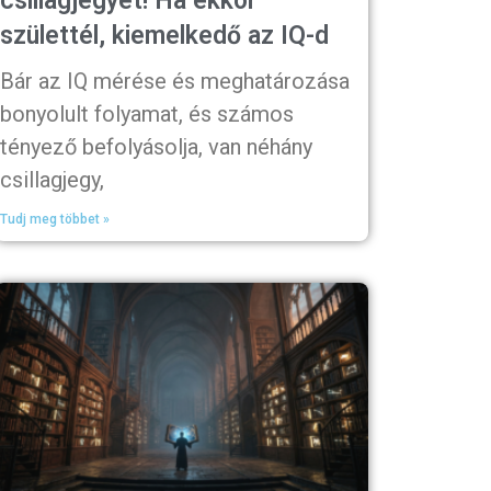
csillagjegyet! Ha ekkor
születtél, kiemelkedő az IQ-d
Bár az IQ mérése és meghatározása
bonyolult folyamat, és számos
tényező befolyásolja, van néhány
csillagjegy,
Tudj meg többet »