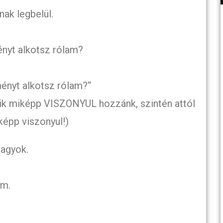
nak legbelül.
ényt alkotsz rólam?
ényt alkotsz rólam?“
sik miképp VISZONYUL hozzánk, szintén attól
épp viszonyul!)
vagyok.
am.