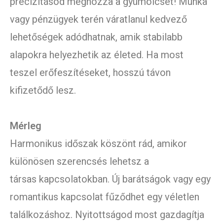
precizitásod meghozza a gyümölcsét! Munka
vagy pénzügyek terén váratlanul kedvező
lehetőségek adódhatnak, amik stabilabb
alapokra helyezhetik az életed. Ha most
teszel erőfeszítéseket, hosszú távon
kifizetődő lesz.
Mérleg
Harmonikus időszak köszönt rád, amikor
különösen szerencsés lehetsz a
társas kapcsolatokban. Új barátságok vagy egy
romantikus kapcsolat fűződhet egy véletlen
találkozáshoz. Nyitottságod most gazdagítja