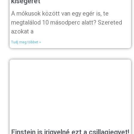
kisegeret
A mókusok között van egy egér is, te
megtalálod 10 másodperc alatt? Szereted
azokat a
Tudj meg többet »
Einstein is irigyelné ezt a csillagjegyet!