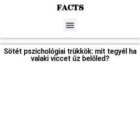
FACTS
Sötét pszichológiai trükkök: mit tegyél ha
valaki viccet űz belőled?