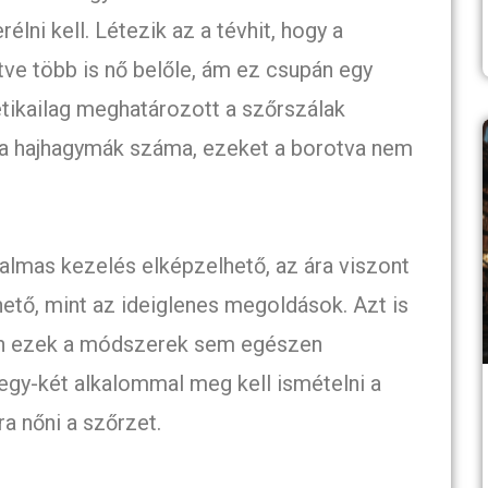
lni kell. Létezik az a tévhit, hogy a
etve több is nő belőle, ám ez csupán egy
tikailag meghatározott a szőrszálak
e a hajhagymák száma, ezeket a borotva nem
kalmas kezelés elképzelhető, az ára viszont
ető, mint az ideiglenes megoldások. Azt is
tben ezek a módszerek sem egészen
gy-két alkalommal meg kell ismételni a
ra nőni a szőrzet.