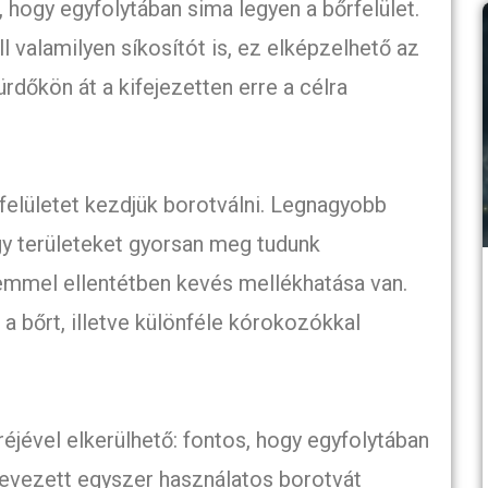
, hogy egyfolytában sima legyen a bőrfelület.
l valamilyen síkosítót is, ez elképzelhető az
rdőkön át a kifejezetten erre a célra
felületet kezdjük borotválni. Legnagyobb
y területeket gyorsan meg tudunk
lemmel ellentétben kevés mellékhatása van.
 a bőrt, illetve különféle kórokozókkal
éjével elkerülhető: fontos, hogy egyfolytában
nevezett egyszer használatos borotvát