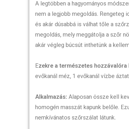
A legtöbben a hagyományos módszere
nem a legjobb megoldás. Rengeteg id
és akár dúsabbá is válhat tőle a szőr
megoldás, mely meggátolja a szőr növ
akár végleg búcsút inthetünk a kelle
E
zekre a természetes hozzávalóra 
evőkanál méz, 1 evőkanál vízbe áztat
Alkalmazás:
Alaposan össze kell ke
homogén masszát kapunk belőle. Ezut
nemkívánatos szőrszálat látunk.