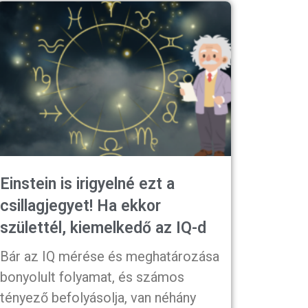
Einstein is irigyelné ezt a
csillagjegyet! Ha ekkor
születtél, kiemelkedő az IQ-d
Bár az IQ mérése és meghatározása
bonyolult folyamat, és számos
tényező befolyásolja, van néhány