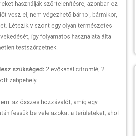
ket használják szőrtelenítésre, azonban ez
őt vesz el, nem végezhető bárhol, bármikor,
zet. Létezik viszont egy olyan természetes
ekedését, így folyamatos használata által
metlen testszőrzetnek.
lesz szükséged:
2 evőkanál citromlé, 2
ott zabpehely.
verni az összes hozzávalót, amíg egy
án fessük be vele azokat a területeket, ahol