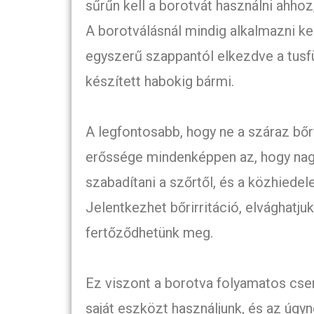
sűrűn kell a borotvát használni ahhoz
A borotválásnál mindig alkalmazni kel
egyszerű szappantól elkezdve a tusfü
készített habokig bármi.
A legfontosabb, hogy ne a száraz bőr
erőssége mindenképpen az, hogy nag
szabadítani a szőrtől, és a közhiede
Jelentkezhet bőrirritáció, elvághatjuk
fertőződhetünk meg.
Ez viszont a borotva folyamatos cser
saját eszközt használjunk, és az úgy