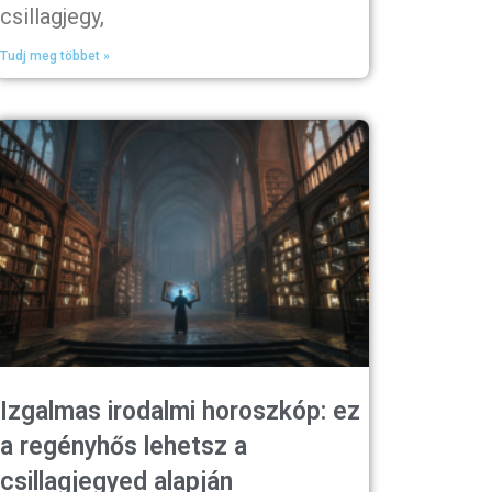
csillagjegy,
Tudj meg többet »
Izgalmas irodalmi horoszkóp: ez
a regényhős lehetsz a
csillagjegyed alapján