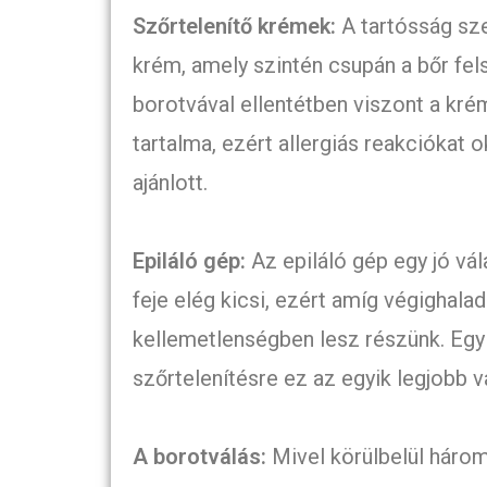
Szőrtelenítő krémek:
A tartósság sze
krém, amely szintén csupán a bőr felsz
borotvával ellentétben viszont a kr
tartalma, ezért allergiás reakciókat 
ajánlott.
Epiláló gép:
Az epiláló gép egy jó vál
feje elég kicsi, ezért amíg végighala
kellemetlenségben lesz részünk. Egy
szőrtelenítésre ez az egyik legjobb v
A borotválás:
Mivel körülbelül három