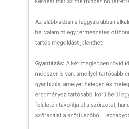
kérdést már szinte minden nő feltette
Az alábbiakban a leggyakrabban alkal
be, valamint egy természetes otthoni
tartós megoldást jelenthet.
Gyantázás:
A két meglepően rövid id
módszer is van, amellyel tartósabb e
gyantázás, amelyet hidegen és meleg
eredményez tartósabb, körülbelül eg
felületén távolítja el a szőrzetet, 
szőrszálat a szőrtüszőből. Legnagyob