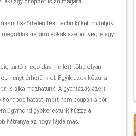
, aki egy cseppet is ad magára.
mazott szőrtelenítési technikákat mutatjuk
 megoldást is, ami sokak szerint végre egy
eig tartó megoldás mellett több olyan
redményt érhetünk el. Egyik ezek közül a
en is alkalmazhatunk. A gyantázás azért
y hónapos hatást, mert nem csupán a bőr
hanem úgymond gyökerestül kihúzza a
b hátránya az hogy fájdalmas.