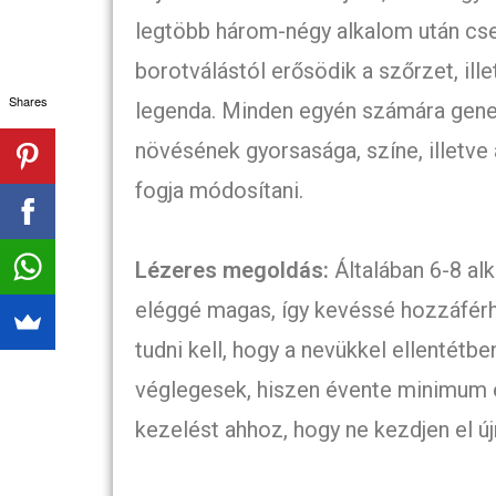
legtöbb három-négy alkalom után cseré
borotválástól erősödik a szőrzet, ill
Shares
legenda. Minden egyén számára gene
növésének gyorsasága, színe, illetv
fogja módosítani.
Lézeres megoldás:
Általában 6-8 al
eléggé magas, így kevéssé hozzáférh
tudni kell, hogy a nevükkel ellenté
véglegesek, hiszen évente minimum e
kezelést ahhoz, hogy ne kezdjen el új