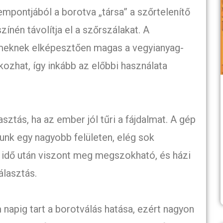
mpontjából a borotva „társa” a szőrtelenítő
ínén távolítja el a szőrszálakat. A
émeknek elképesztően magas a vegyianyag-
okozhat, így inkább az előbbi használata
asztás, ha az ember jól tűri a fájdalmat. A gép
dunk egy nagyobb felületen, elég sok
 idő után viszont meg megszokható, és házi
álasztás.
 napig tart a borotválás hatása, ezért nagyon