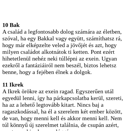
10 Bak
A család a legfontosabb dolog számára az életben,
szóval, ha egy Bakkal vagy együtt, számíthatsz rá,
hogy már elképzelte veled a jövőjét és azt, hogy
milyen családot alkotnátok ti ketten. Pont ezért
hihetetlenül nehéz neki túllépni az exein. Ugyan
ezekről a fantáziáiról nem beszél, biztos lehetsz
benne, hogy a fejében élnek a dolgok.
11 Ikrek
A Ikrek örökre az exein ragad. Egyszerűen utál
egyedül lenni, így ha párkapcsolatba kerül, szereti,
ha az a lehető legtovább kitart. Nincs baj a
ragaszkodással, ha él a szerelem két ember között,
de van, hogy menni kell és akkor menni kell. Nem
túl könnyű új szerelmet találnia, de csupán azért,