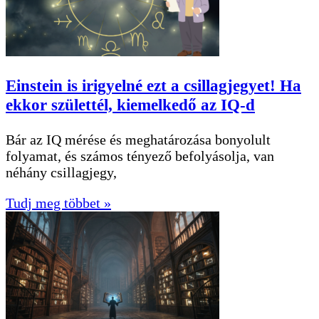
Einstein is irigyelné ezt a csillagjegyet! Ha
ekkor születtél, kiemelkedő az IQ-d
Bár az IQ mérése és meghatározása bonyolult
folyamat, és számos tényező befolyásolja, van
néhány csillagjegy,
Tudj meg többet »