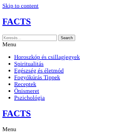
Skip to content
FACTS
Search
Menu
Horoszkóp és csillagjegyek
Spiritualitás
Egészség és életmód
Fogyókúrás Tippek
Receptek
Önismeret
Pszichológia
FACTS
Menu