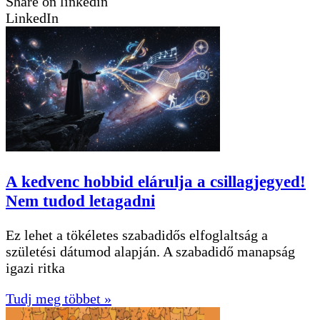
Share on linkedin
LinkedIn
A kedvenc hobbid elárulja a csillagjegyed!
Nem tudod letagadni
Ez lehet a tökéletes szabadidős elfoglaltság a
születési dátumod alapján. A szabadidő manapság
igazi ritka
Tudj meg többet »