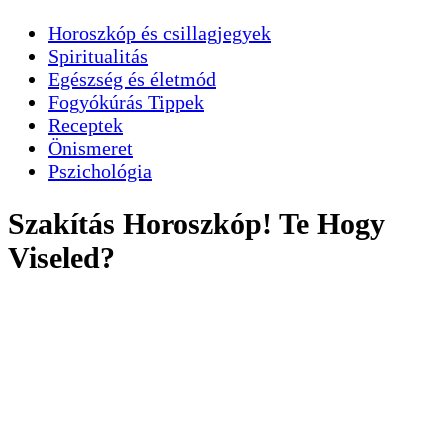
Horoszkóp és csillagjegyek
Spiritualitás
Egészség és életmód
Fogyókúrás Tippek
Receptek
Önismeret
Pszichológia
Szakítás Horoszkóp! Te Hogy
Viseled?