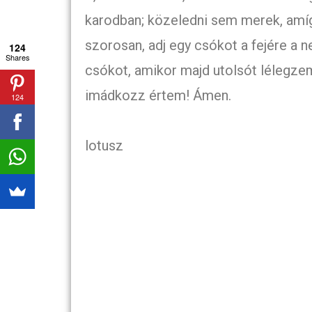
karodban; közeledni sem merek, amíg 
szorosan, adj egy csókot a fejére a
124
Shares
csókot, amikor majd utolsót lélegze
imádkozz értem! Ámen.
124
lotusz