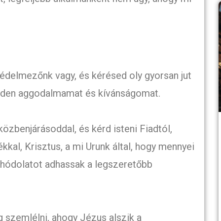
 védelmezőnk vagy, és kérésed oly gyorsan jut
minden aggodalmamat és kívánságomat.
özbenjárásoddal, és kérd isteni Fiadtól,
kal, Krisztus, a mi Urunk által, hogy mennyei
 hódolatot adhassak a legszeretőbb
szemlélni, ahogy Jézus alszik a