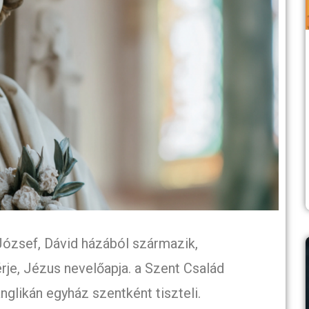
ózsef, Dávid házából származik,
rje, Jézus nevelőapja. a Szent Család
anglikán egyház szentként tiszteli.