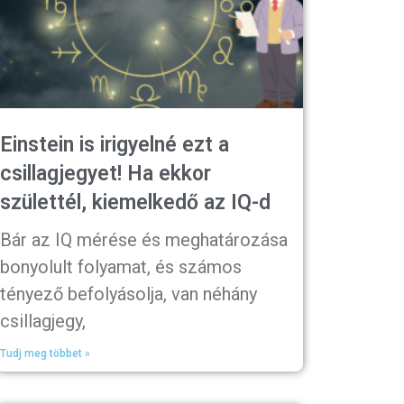
Einstein is irigyelné ezt a
csillagjegyet! Ha ekkor
születtél, kiemelkedő az IQ-d
Bár az IQ mérése és meghatározása
bonyolult folyamat, és számos
tényező befolyásolja, van néhány
csillagjegy,
Tudj meg többet »