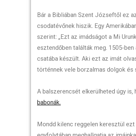
Bár a Bibliában Szent Józseftől ez a
csodatévőnek hiszik. Egy Amerikába
szerint: „Ezt az imádságot a Mi Urunk
esztendőben találták meg. 1505-ben a
csatába készült. Aki ezt az imát olvas
történnek vele borzalmas dolgok és
A balszerencsét elkerülheted úgy is,
babonák.
Mondd kilenc reggelen keresztül ezt a
egyfolytában meghallgatja az imáinka