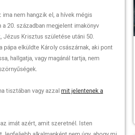
z ima nem hangzik el, a hívek mégis
n a 20. században megjelent imakönyv
, Jézus Krisztus születése utáni 50.
 pápa elküldte Károly császárnak, aki pont
sa, hallgatja, vagy magánál tartja, nem
 szörnyűségek.
 ha tisztában vagy azzal
mit jelentenek a
z imát azért, amit szeretnél. Isten
t, legfeljebb alkalmanként nem úgy, ahogy mi