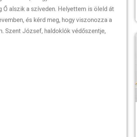
Ő alszik a szíveden. Helyettem is öleld át
 nevemben, és kérd meg, hogy viszonozza a
m. Szent József, haldoklók védőszentje,