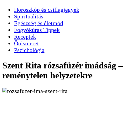
Horoszkóp és csillagjegyek
Spiritualitás
Egészség és életmód
Fogyókúrás Tippek
Receptek
Önismeret
Pszichológia
Szent Rita rózsafüzér imádság –
reménytelen helyzetekre