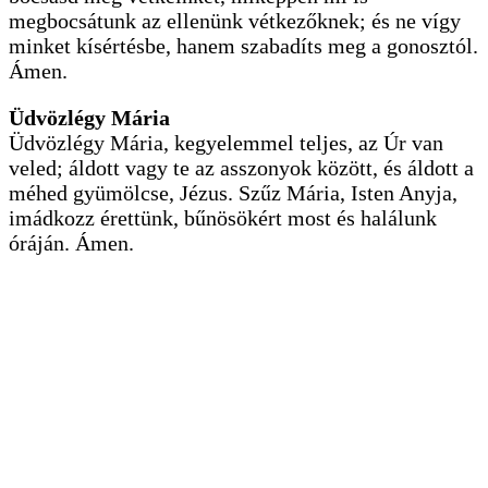
megbocsátunk az ellenünk vétkezőknek; és ne vígy
minket kísértésbe, hanem szabadíts meg a gonosztól.
Ámen.
Üdvözlégy Mária
Üdvözlégy Mária, kegyelemmel teljes, az Úr van
veled; áldott vagy te az asszonyok között, és áldott a
méhed gyümölcse, Jézus. Szűz Mária, Isten Anyja,
imádkozz érettünk, bűnösökért most és halálunk
óráján. Ámen.