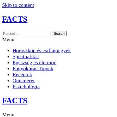
Skip to content
FACTS
Search
Menu
Horoszkóp és csillagjegyek
Spiritualitás
Egészség és életmód
Fogyókúrás Tippek
Receptek
Önismeret
Pszichológia
FACTS
Menu