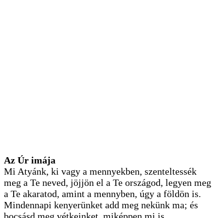
Az Úr imája
Mi Atyánk, ki vagy a mennyekben, szenteltessék
meg a Te neved, jöjjön el a Te országod, legyen meg
a Te akaratod, amint a mennyben, úgy a földön is.
Mindennapi kenyerünket add meg nekünk ma; és
bocsásd meg vétkeinket, miképpen mi is