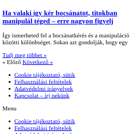
Ha valaki így kér bocsánatot, titokban
manipulál téged – erre nagyon figyelj
Így ismerheted fel a bocsánatkérés és a manipuláció
közötti különbséget. Sokan azt gondolják, hogy egy
Tudj meg többet »
« Előző
Következő »
Cookie tájékoztató, sütik
Felhasználási feltételek
Adatvédelmi irányelvek
Kapcsolat – írj nekünk
Menu
Cookie tájékoztató, sütik
Felhasználási feltételek