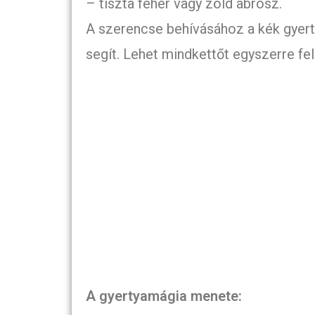
– tiszta fehér vagy zöld abrosz.
A szerencse behívásához a kék gyerty
segít. Lehet mindkettőt egyszerre fel
A gyertyamágia menete: