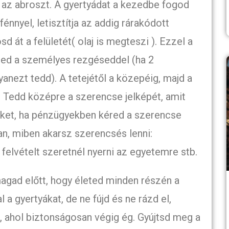
d az abroszt. A gyertyádat a kezedbe fogod
fénnyel, letisztítja az addig rárakódott
d át a felületét( olaj is megteszi ). Ezzel a
ötted a személyes rezgéseddel (ha 2
anezt tedd). A tetejétől a közepéig, majd a
. Tedd középre a szerencse jelképét, amit
éket, ha pénzügyekben kéred a szerencse
, miben akarsz szerencsés lenni:
felvételt szeretnél nyerni az egyetemre stb.
magad előtt, hogy életed minden részén a
 a gyertyákat, de ne fújd és ne rázd el,
e, ahol biztonságosan végig ég. Gyújtsd meg a