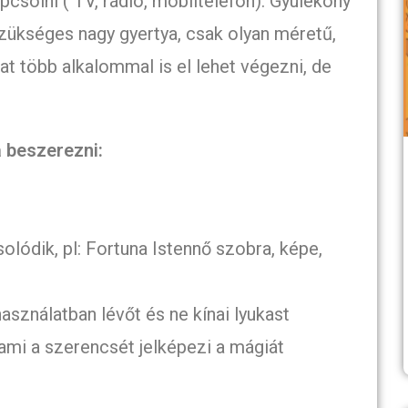
csolni ( TV, rádió, mobiltelefon). Gyúlékony
zükséges nagy gyertya, csak olyan méretű,
kat több alkalommal is el lehet végezni, de
 beszerezni:
olódik, pl: Fortuna Istennő szobra, képe,
asználatban lévőt és ne kínai lyukast
, ami a szerencsét jelképezi a mágiát