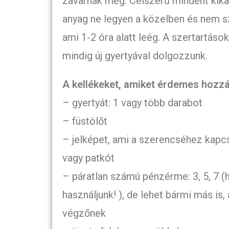
zavarnak meg. Célszerű mindent kikap
anyag ne legyen a közelben és nem s
ami 1-2 óra alatt leég. A szertartáso
mindig új gyertyával dolgozzunk.
A kellékeket, amiket érdemes hozzá
– gyertyát: 1 vagy több darabot
– füstölőt
– jelképet, ami a szerencséhez kapcs
vagy patkót
– páratlan számú pénzérme: 3, 5, 7 (h
használjunk! ), de lehet bármi más is
végzőnek