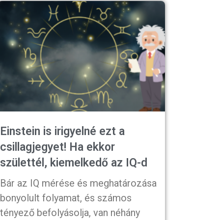
Einstein is irigyelné ezt a
csillagjegyet! Ha ekkor
születtél, kiemelkedő az IQ-d
Bár az IQ mérése és meghatározása
bonyolult folyamat, és számos
tényező befolyásolja, van néhány