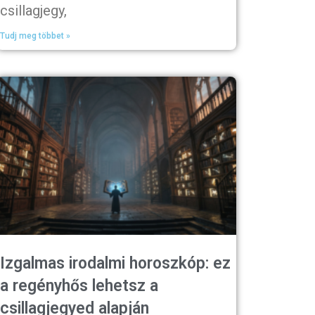
csillagjegy,
Tudj meg többet »
Izgalmas irodalmi horoszkóp: ez
a regényhős lehetsz a
csillagjegyed alapján