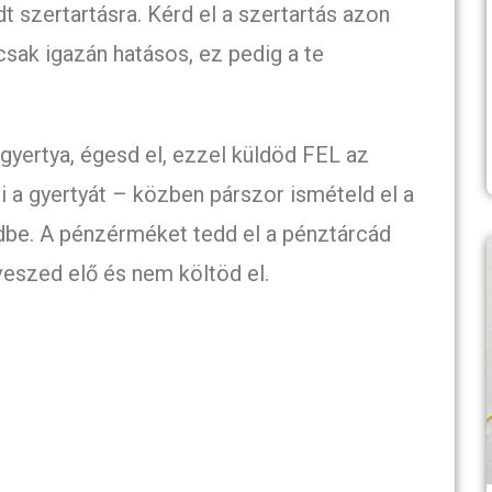
odt szertartásra. Kérd el a szertartás azon
sak igazán hatásos, ez pedig a te
a gyertya, égesd el, ezzel küldöd FEL az
 a gyertyát – közben párszor ismételd el a
ldbe. A pénzérméket tedd el a pénztárcád
veszed elő és nem költöd el.