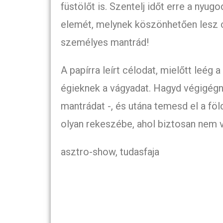
füstölőt is. Szentelj időt erre a nyug
elemét, melynek köszönhetően lesz c
személyes mantrád!
A papírra leírt célodat, mielőtt leég 
égieknek a vágyadat. Hagyd végigégni
mantrádat -, és utána temesd el a fö
olyan rekeszébe, ahol biztosan nem 
asztro-show, tudasfaja