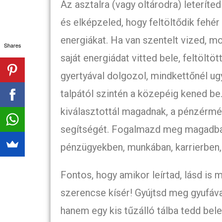
Az asztalra (vagy oltárodra) leteríte
és elképzeled, hogy feltöltődik fehér 
energiákat. Ha van szentelt vized, mos
Shares
saját energiádat vitted bele, feltölt
gyertyával dolgozol, mindkettőnél ugy
talpától szintén a közepéig kened be
kiválasztottál magadnak, a pénzérm
segítségét. Fogalmazd meg magadban
pénzügyekben, munkában, karrierben, 
Fontos, hogy amikor leírtad, lásd is 
szerencse kísér! Gyújtsd meg gyufával
hanem egy kis tűzálló tálba tedd bel