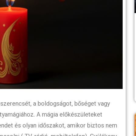
a szerencsét, a boldogságot, bőséget vagy
rtyamágiához. A mágia előkészületeket
endet és olyan időszakot, amikor biztos nem