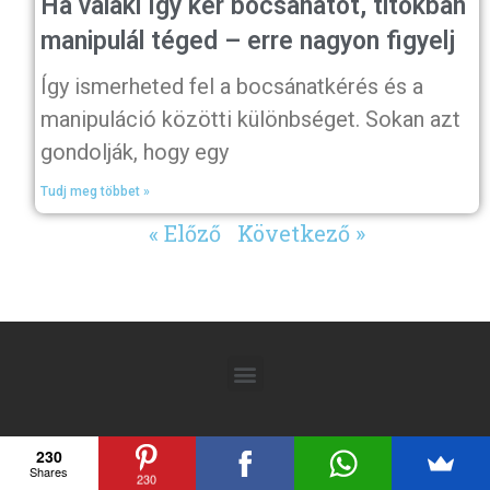
Ha valaki így kér bocsánatot, titokban
manipulál téged – erre nagyon figyelj
Így ismerheted fel a bocsánatkérés és a
manipuláció közötti különbséget. Sokan azt
gondolják, hogy egy
Tudj meg többet »
« Előző
Következő »
230
Shares
230