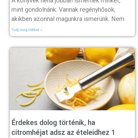
A könyvek néha jobban ismernek minket,
mint gondolnánk. Vannak regényhősök,
akikben azonnal magunkra ismerünk. Nem
Tudj meg többet »
Érdekes dolog történik, ha
citromhéjat adsz az ételeidhez 1