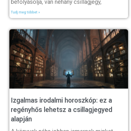
befolyásolja, van néhány csillagjegy,
Tudj meg többet »
Izgalmas irodalmi horoszkóp: ez a
regényhős lehetsz a csillagjegyed
alapján