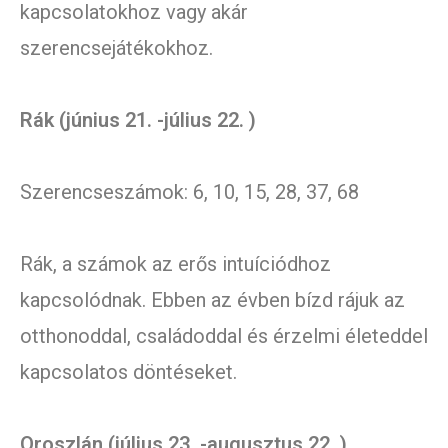
kapcsolatokhoz vagy akár
szerencsejátékokhoz.
Rák (június 21. -július 22. )
Szerencseszámok: 6, 10, 15, 28, 37, 68
Rák, a számok az erős intuíciódhoz
kapcsolódnak. Ebben az évben bízd rájuk az
otthonoddal, családoddal és érzelmi életeddel
kapcsolatos döntéseket.
Oroszlán (július 23. -augusztus 22. )