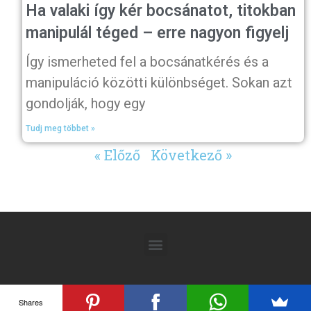
Ha valaki így kér bocsánatot, titokban
manipulál téged – erre nagyon figyelj
Így ismerheted fel a bocsánatkérés és a
manipuláció közötti különbséget. Sokan azt
gondolják, hogy egy
Tudj meg többet »
« Előző
Következő »
Shares