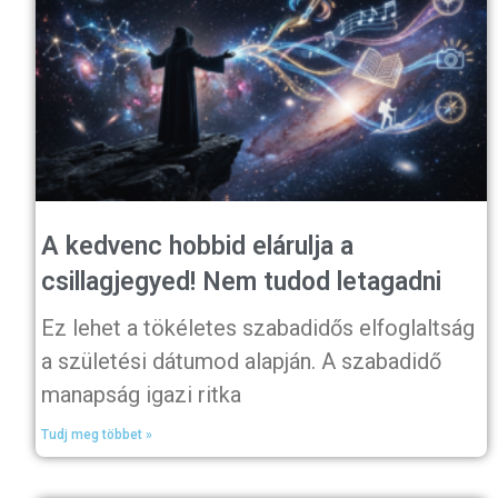
A kedvenc hobbid elárulja a
csillagjegyed! Nem tudod letagadni
Ez lehet a tökéletes szabadidős elfoglaltság
a születési dátumod alapján. A szabadidő
manapság igazi ritka
Tudj meg többet »