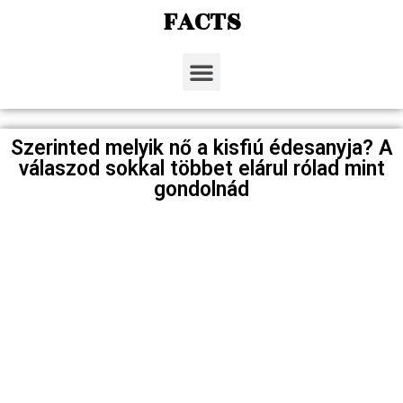
FACTS
Szerinted melyik nő a kisfiú édesanyja? A
válaszod sokkal többet elárul rólad mint
gondolnád