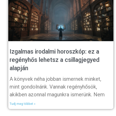
Izgalmas irodalmi horoszkóp: ez a
regényhős lehetsz a csillagjegyed
alapján
A könyvek néha jobban ismernek minket,
mint gondolnánk. Vannak regényhősök,
akikben azonnal magunkra ismerünk. Nem
Tudj meg többet »