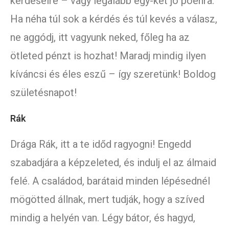
kérdéseire – vagy legalább egy-két jó poénra.
Ha néha túl sok a kérdés és túl kevés a válasz,
ne aggódj, itt vagyunk neked, főleg ha az
ötleted pénzt is hozhat! Maradj mindig ilyen
kíváncsi és éles eszű – így szeretünk! Boldog
születésnapot!
Rák
Drága Rák, itt a te időd ragyogni! Engedd
szabadjára a képzeleted, és indulj el az álmaid
felé. A családod, barátaid minden lépésednél
mögötted állnak, mert tudják, hogy a szíved
mindig a helyén van. Légy bátor, és hagyd,