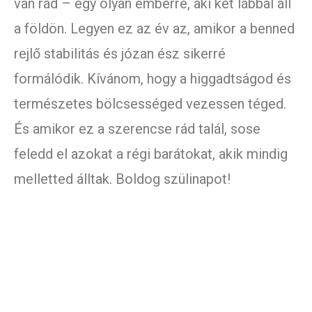
van rád – egy olyan emberre, aki két lábbal áll
a földön. Legyen ez az év az, amikor a benned
rejlő stabilitás és józan ész sikerré
formálódik. Kívánom, hogy a higgadtságod és
természetes bölcsességed vezessen téged.
És amikor ez a szerencse rád talál, sose
feledd el azokat a régi barátokat, akik mindig
melletted álltak. Boldog szülinapot!