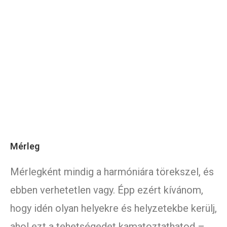
Mérleg
Mérlegként mindig a harmóniára törekszel, és
ebben verhetetlen vagy. Épp ezért kívánom,
hogy idén olyan helyekre és helyzetekbe kerülj,
ahol ezt a tehetségedet kamatoztathatod –