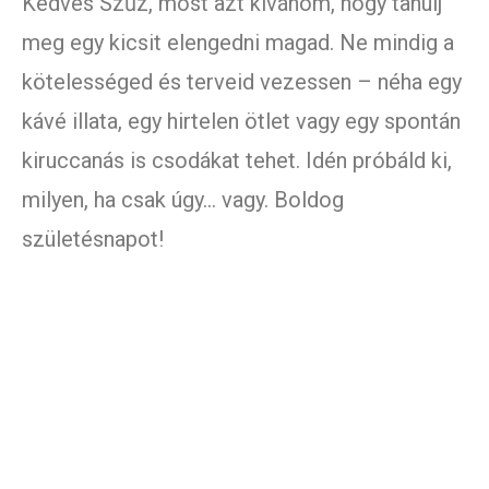
Kedves Szűz, most azt kívánom, hogy tanulj
meg egy kicsit elengedni magad. Ne mindig a
kötelességed és terveid vezessen – néha egy
kávé illata, egy hirtelen ötlet vagy egy spontán
kiruccanás is csodákat tehet. Idén próbáld ki,
milyen, ha csak úgy… vagy. Boldog
születésnapot!