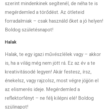
szerint mindenkinek segítenél, de néha te is
megérdemled a törődést. Az ötleteid
forradalmiak – csak használd őket a jó helyen!
Boldog születésnapot!
Halak
Halak, te egy igazi művészlélek vagy – akkor
is, ha a világ még nem jött rá. Ez az év a te
kreativitásodé legyen! Akár festesz, írsz,
énekelsz, vagy rajzolsz, most végre jöjjön el
az elismerés ideje. Megérdemled a
reflektorfényt – ne félj kilépni elé! Boldog
szülinapot!