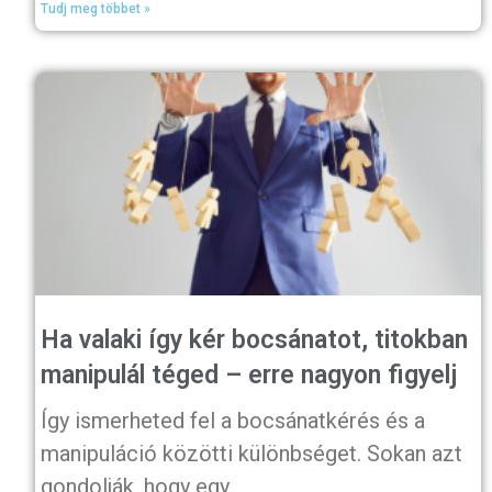
Tudj meg többet »
Ha valaki így kér bocsánatot, titokban
manipulál téged – erre nagyon figyelj
Így ismerheted fel a bocsánatkérés és a
manipuláció közötti különbséget. Sokan azt
gondolják, hogy egy