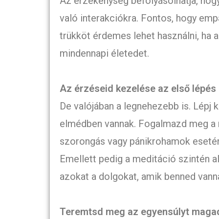
Az érzékenység befolyásolhatja, hog
való interakciókra. Fontos, hogy emp
trükköt érdemes lehet használni, ha
mindennapi életedet.
Az érzéseid kezelése az első lépés
De valójában a legnehezebb is. Lépj 
elmédben vannak. Fogalmazd meg a ro
szorongás vagy pánikrohamok esetén s
Emellett pedig a meditáció szintén a
azokat a dolgokat, amik benned vann
Teremtsd meg az egyensúlyt magad