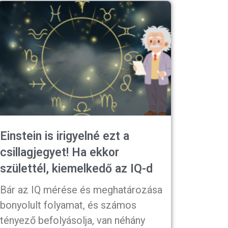
Einstein is irigyelné ezt a
csillagjegyet! Ha ekkor
születtél, kiemelkedő az IQ-d
Bár az IQ mérése és meghatározása
bonyolult folyamat, és számos
tényező befolyásolja, van néhány