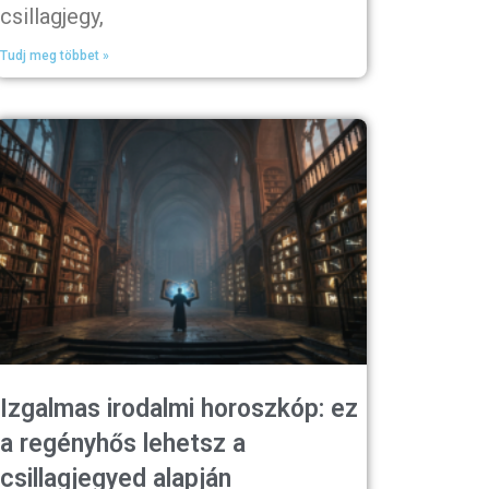
csillagjegy,
Tudj meg többet »
Izgalmas irodalmi horoszkóp: ez
a regényhős lehetsz a
csillagjegyed alapján