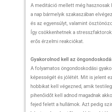
A meditáció mellett még hasznosak l
a nap bármelyik szakaszában elvégez
és az egyensúlyt, valamint ösztönözd 
Így csökkenhetnek a stresszfaktorok 
erős érzelmi reakciókat.
Gyakorolnod kell az öngondoskodá
A folyamatos öngondoskodási gyakorl
képességét és jólétét. Mit is jelent
hobbikat kell végezned, amik testileg
pihenőidőt kell adnod magadnak akko
fejed felett a hullámok. Azt pedig szi