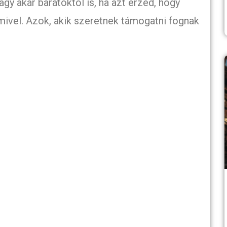
gy akár barátoktól is, ha azt érzed, hogy
ivel. Azok, akik szeretnek támogatni fognak