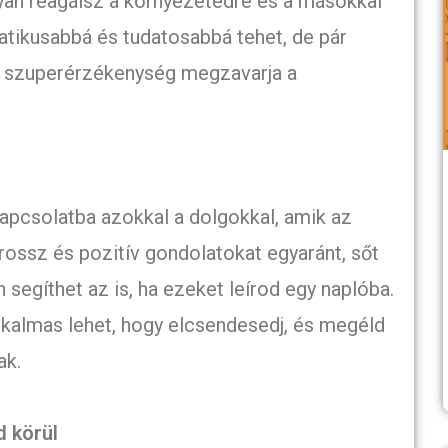
yan reagálsz a környezetedre és a másokkal
atikusabbá és tudatosabbá tehet, de pár
 a szuperérzékenység megzavarja a
kapcsolatba azokkal a dolgokkal, amik az
ssz és pozitív gondolatokat egyaránt, sőt
egíthet az is, ha ezeket leírod egy naplóba.
lkalmas lehet, hogy elcsendesedj, és megéld
ak.
 körül