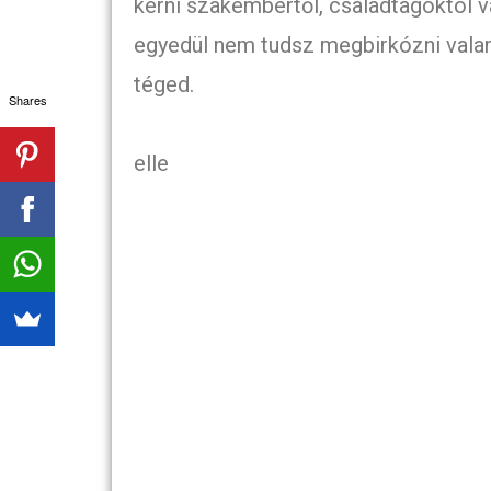
kérni szakembertől, családtagoktól va
egyedül nem tudsz megbirkózni valam
téged.
Shares
elle