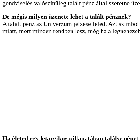
gondviselés valószínűleg talált pénz által szeretne 
De mégis milyen üzenete lehet a talált pénznek?
A talált pénz az Univerzum jelzése feléd. Azt szimbo
miatt, mert minden rendben lesz, még ha a legnehezebb
Ha életed egy letargikus pillanatában találsz pénzt