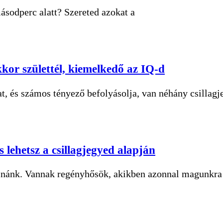
ásodperc alatt? Szereted azokat a
ekkor születtél, kiemelkedő az IQ-d
, és számos tényező befolyásolja, van néhány csillagj
 lehetsz a csillagjegyed alapján
lnánk. Vannak regényhősök, akikben azonnal magunkr