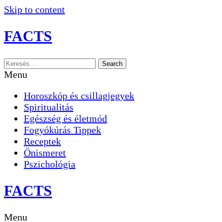
Skip to content
FACTS
Search
Menu
Horoszkóp és csillagjegyek
Spiritualitás
Egészség és életmód
Fogyókúrás Tippek
Receptek
Önismeret
Pszichológia
FACTS
Menu