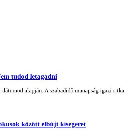
 Nem tudod letagadni
ési dátumod alapján. A szabadidő manapság igazi ritka
kusok között elbújt kisegeret