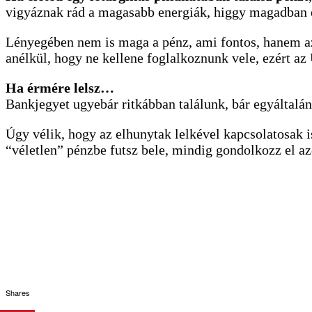
vigyáznak rád a magasabb energiák, higgy magadban é
Lényegében nem is maga a pénz, ami fontos, hanem az,
anélkül, hogy ne kellene foglalkoznunk vele, ezért az
Ha érmére lelsz…
Bankjegyet ugyebár ritkábban találunk, bár egyáltalá
Úgy vélik, hogy az elhunytak lelkével kapcsolatosak i
“véletlen” pénzbe futsz bele, mindig gondolkozz el az
Shares