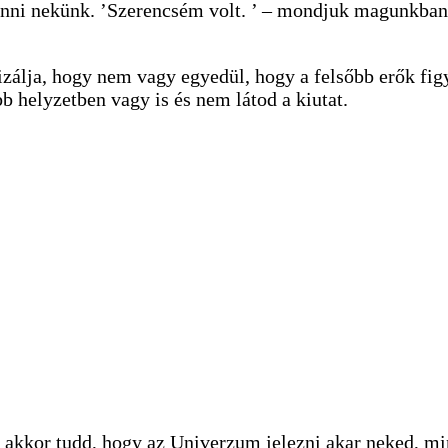
üzenni nekünk. ’Szerencsém volt. ’ – mondjuk magunkba
lizálja, hogy nem vagy egyedül, hogy a felsőbb erők fi
 helyzetben vagy is és nem látod a kiutat.
, akkor tudd, hogy az Univerzum jelezni akar neked, m