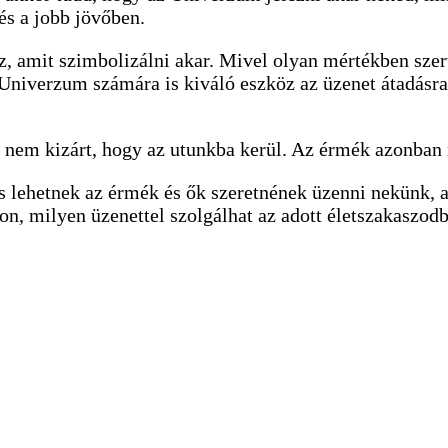
s a jobb jövőben.
 amit szimbolizálni akar. Mivel olyan mértékben szerv
 Univerzum számára is kiváló eszköz az üzenet átadásra
n nem kizárt, hogy az utunkba kerül. Az érmék azonban
s lehetnek az érmék és ők szeretnének üzenni nekünk, a
on, milyen üzenettel szolgálhat az adott életszakaszod