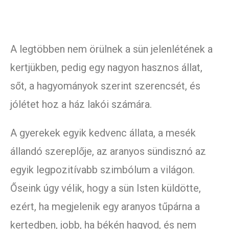
A legtöbben nem örülnek a sün jelenlétének a
kertjükben, pedig egy nagyon hasznos állat,
sőt, a hagyományok szerint szerencsét, és
jólétet hoz a ház lakói számára.
A gyerekek egyik kedvenc állata, a mesék
állandó szereplője, az aranyos sündisznó az
egyik legpozitívabb szimbólum a világon.
Őseink úgy vélik, hogy a sün Isten küldötte,
ezért, ha megjelenik egy aranyos tűpárna a
kertedben, jobb, ha békén hagyod, és nem