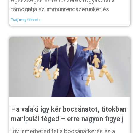
egészséges és rendszeres fogyasztása
támogatja az immunrendszerünket és
Tudj meg többet »
Ha valaki így kér bocsánatot, titokban
manipulál téged – erre nagyon figyelj
Így ismerheted fel a bocsánatkérés és a