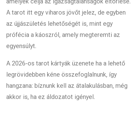
amelyek célja az igazságtalanságok eltörlése.
A tarot itt egy viharos jövőt jelez, de egyben
az újjászületés lehetőségét is, mint egy
prófécia a káoszról, amely megteremti az
egyensúlyt.
A 2026-os tarot kártyák üzenete ha a lehető
legrövidebben kéne összefoglalnunk, így
hangzana: bíznunk kell az átalakulásban, még
akkor is, ha ez áldozatot igényel.