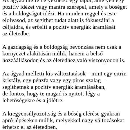
Az ágyad mellé helyezhetsz egy lapot, amelyen egy
pozitív idézet vagy mantra szerepel, amely a bőséget
és a boldogságot idézi. Ha minden reggel és este
elolvasod, az segíthet tudat alatt is fókuszálni a
céljaidra, és erősíti a pozitív energiák áramlását
az életedbe.
A gazdagság és a boldogság bevonzása nem csak a
környezet alakításán múlik, hanem a belső
hozzáállásodon és az életedhez való viszonyodon is.
Az ágyad melletti kis változtatások – mint egy citrin
kristály, egy pénzfa vagy egy piros szalag –
segíthetnek a pozitív energiák áramlásában,
de fontos, hogy te magad is nyitott légy a
lehetőségekre és a jólétre.
A kiegyensúlyozottság és a bőség elérése gyakran
apró lépéseken múlik, melyekkel nagy változásokat
érhetsz el az életedben.