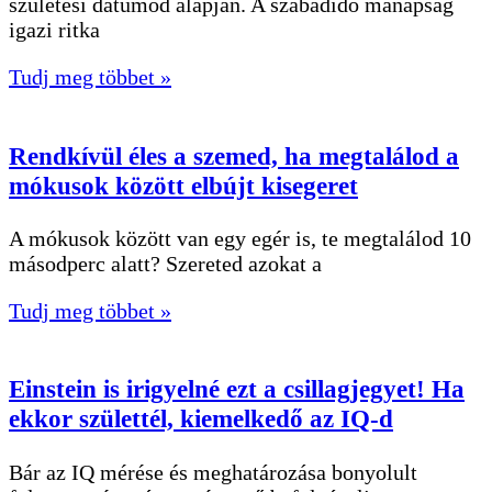
születési dátumod alapján. A szabadidő manapság
igazi ritka
Tudj meg többet »
Rendkívül éles a szemed, ha megtalálod a
mókusok között elbújt kisegeret
A mókusok között van egy egér is, te megtalálod 10
másodperc alatt? Szereted azokat a
Tudj meg többet »
Einstein is irigyelné ezt a csillagjegyet! Ha
ekkor születtél, kiemelkedő az IQ-d
Bár az IQ mérése és meghatározása bonyolult