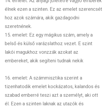
14. emelet: Az anyagi jólétetre vágyó emberek
élnek ezen a szinten. Ez az emelet szerencsét
hoz azok számára, akik gazdagodni
szeretnének.
15. emelet: Ez egy mágikus szám, amely a
belső és külső varázslathoz vezet. E szint
lakói magukhoz vonzzák azokat az
embereket, akik segíteni tudnak nekik
16. emelet: A számmisztika szerint a
tizenhatodik emelet kockázatos, kalandos és
szabad emberré teszi azt a személyt, aki ott
él. Ezen a szinten laknak az utazók és