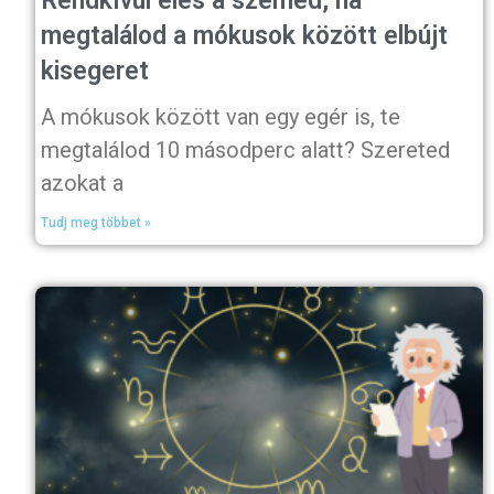
Rendkívül éles a szemed, ha
megtalálod a mókusok között elbújt
kisegeret
A mókusok között van egy egér is, te
megtalálod 10 másodperc alatt? Szereted
azokat a
Tudj meg többet »