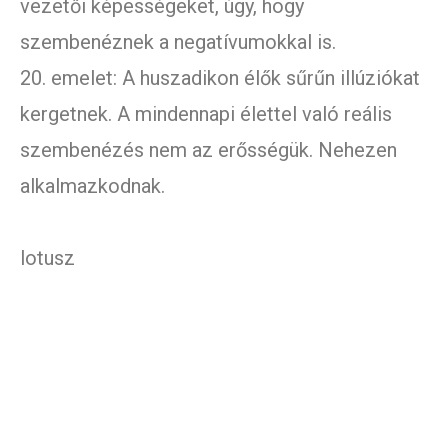
vezetői képességeket, úgy, hogy
szembenéznek a negatívumokkal is.
20. emelet: A huszadikon élők sűrűn illúziókat
kergetnek. A mindennapi élettel való reális
szembenézés nem az erősségük. Nehezen
alkalmazkodnak.
lotusz