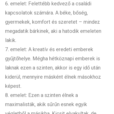
6. emelet: Felettébb kedvező a családi
kapcsolatok számára. A béke, bőség,
gyermekek, komfort és szeretet – mindez
megadatik bárkinek, aki a hatodik emeleten
lakik.
7. emelet: A kreatív és eredeti emberek
gyűjtőhelye. Mégha hétköznapi emberek is
laknak ezen a szinten, akkor is egy idő után
kiderül, mennyire másként élnek másokhoz
képest.
8. emelet: Ezen a szinten élnek a
maximalisták, akik sűrűn esnek egyik
végletből a másikba. Kicsit elvakultak, de