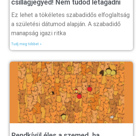
csillagjegyed! Nem tudod letagadni
Ez lehet a tökéletes szabadidős elfoglaltság
a születési dátumod alapján. A szabadidő
manapság igazi ritka
Tudj meg többet »
Rendkívül éles a szemed, ha