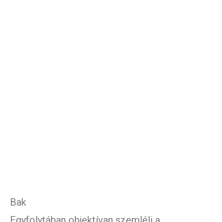
Bak
Egyfolytában objektívan szemléli a