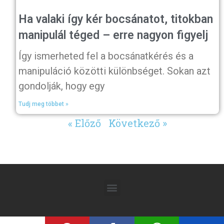
Ha valaki így kér bocsánatot, titokban
manipulál téged – erre nagyon figyelj
Így ismerheted fel a bocsánatkérés és a
manipuláció közötti különbséget. Sokan azt
gondolják, hogy egy
Tudj meg többet »
« Előző
Következő »