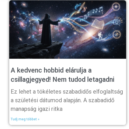
A kedvenc hobbid elárulja a
csillagjegyed! Nem tudod letagadni
Ez lehet a tökéletes szabadidős elfoglaltság
a születési dátumod alapján. A szabadidő
manapság igazi ritka
Tudj meg többet »