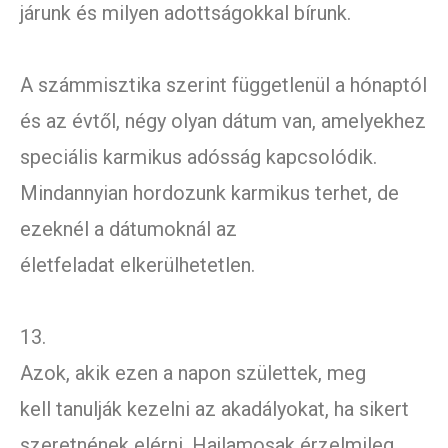
járunk és milyen adottságokkal bírunk.
A számmisztika szerint függetlenül a hónaptól
és az évtől, négy olyan dátum van, amelyekhez
speciális karmikus adósság kapcsolódik.
Mindannyian hordozunk karmikus terhet, de
ezeknél a dátumoknál az
életfeladat elkerülhetetlen.
13.
Azok, akik ezen a napon születtek, meg
kell tanulják kezelni az akadályokat, ha sikert
szeretnének elérni. Hajlamosak érzelmileg