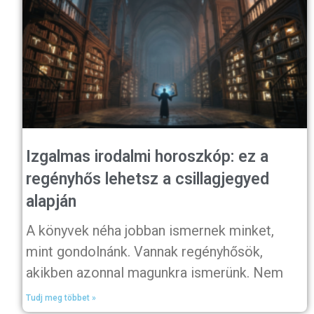
Izgalmas irodalmi horoszkóp: ez a
regényhős lehetsz a csillagjegyed
alapján
A könyvek néha jobban ismernek minket,
mint gondolnánk. Vannak regényhősök,
akikben azonnal magunkra ismerünk. Nem
Tudj meg többet »