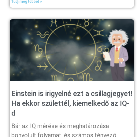
Tudj meg többet »
Einstein is irigyelné ezt a csillagjegyet!
Ha ekkor születtél, kiemelkedő az IQ-
d
Bár az IQ mérése és meghatározása
bonyolult folyamat, és számos tényező