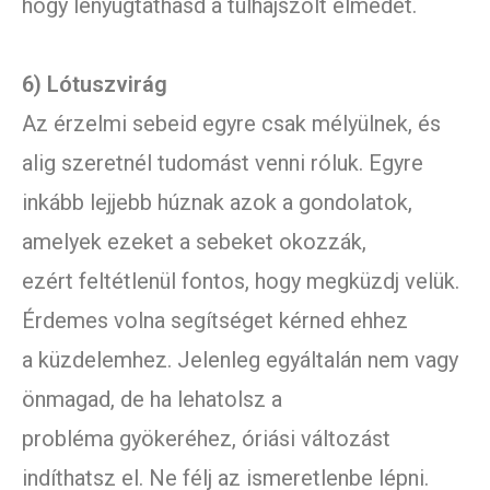
hogy lenyugtathasd a túlhajszolt elmédet.
6) Lótuszvirág
Az érzelmi sebeid egyre csak mélyülnek, és
alig szeretnél tudomást venni róluk. Egyre
inkább lejjebb húznak azok a gondolatok,
amelyek ezeket a sebeket okozzák,
ezért feltétlenül fontos, hogy megküzdj velük.
Érdemes volna segítséget kérned ehhez
a küzdelemhez. Jelenleg egyáltalán nem vagy
önmagad, de ha lehatolsz a
probléma gyökeréhez, óriási változást
indíthatsz el. Ne félj az ismeretlenbe lépni.