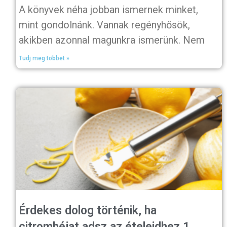
A könyvek néha jobban ismernek minket,
mint gondolnánk. Vannak regényhősök,
akikben azonnal magunkra ismerünk. Nem
Tudj meg többet »
Érdekes dolog történik, ha
citromhéjat adsz az ételeidhez 1