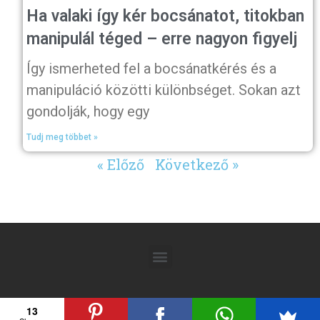
Ha valaki így kér bocsánatot, titokban
manipulál téged – erre nagyon figyelj
Így ismerheted fel a bocsánatkérés és a
manipuláció közötti különbséget. Sokan azt
gondolják, hogy egy
Tudj meg többet »
« Előző
Következő »
13