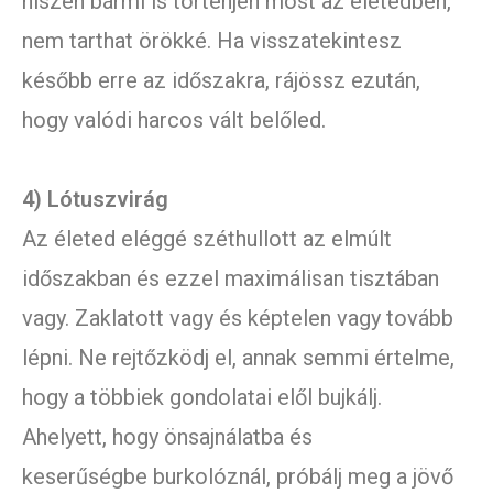
hiszen bármi is történjen most az életedben,
nem tarthat örökké. Ha visszatekintesz
később erre az időszakra, rájössz ezután,
hogy valódi harcos vált belőled.
4) Lótuszvirág
Az életed eléggé széthullott az elmúlt
időszakban és ezzel maximálisan tisztában
vagy. Zaklatott vagy és képtelen vagy tovább
lépni. Ne rejtőzködj el, annak semmi értelme,
hogy a többiek gondolatai elől bujkálj.
Ahelyett, hogy önsajnálatba és
keserűségbe burkolóznál, próbálj meg a jövő