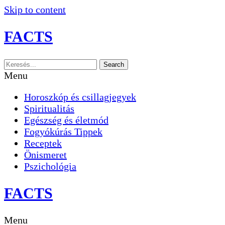
Skip to content
FACTS
Search
Menu
Horoszkóp és csillagjegyek
Spiritualitás
Egészség és életmód
Fogyókúrás Tippek
Receptek
Önismeret
Pszichológia
FACTS
Menu