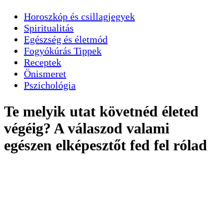
Horoszkóp és csillagjegyek
Spiritualitás
Egészség és életmód
Fogyókúrás Tippek
Receptek
Önismeret
Pszichológia
Te melyik utat követnéd életed
végéig? A válaszod valami
egészen elképesztőt fed fel rólad