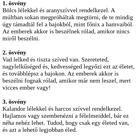
1. ösvény
Bölcs lélekkel és aranyszívvel rendelkezel. A
múltban sokan megpróbáltak megtörni, de te mindig
úgy támadtál fel a bajokból, mint főnix a hamvaiból.
Az emberek akkor is beszélnek rólad, amikor nincs
miről beszélni.
2. ösvény
Vad lelked és tiszta szíved van. Szereteted,
nagylelkűséged és, kedvességed legyőzi ezt az életet,
és továbblépsz a bajokon. Az emberek akkor is
beszélni fognak rólad, amikor már nem leszel, mert
vicces ember vagy!
3. ösvény
Kalandor lélekkel és harcos szívvel rendelkezel.
Hajlamos vagy szembenézni a félelmeiddel, bár ez
néha nehéz lehet. Tudod, hogy csak egy életed van,
és azt a lehető legjobban éled.