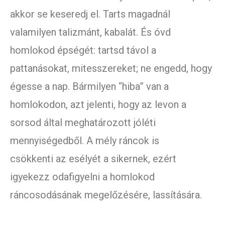
akkor se keseredj el. Tarts magadnál
valamilyen talizmánt, kabalát. És óvd
homlokod épségét: tartsd távol a
pattanásokat, mitesszereket; ne engedd, hogy
égesse a nap. Bármilyen “hiba” van a
homlokodon, azt jelenti, hogy az levon a
sorsod által meghatározott jóléti
mennyiségedből. A mély ráncok is
csökkenti az esélyét a sikernek, ezért
igyekezz odafigyelni a homlokod
ráncosodásának megelőzésére, lassítására.