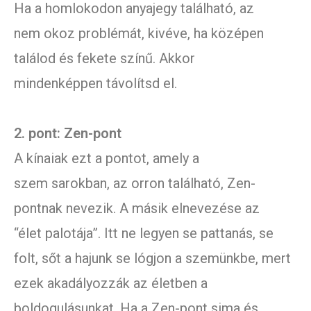
Ha a homlokodon anyajegy található, az
nem okoz problémát, kivéve, ha középen
találod és fekete színű. Akkor
mindenképpen távolítsd el.
2. pont: Zen-pont
A kínaiak ezt a pontot, amely a
szem sarokban, az orron található, Zen-
pontnak nevezik. A másik elnevezése az
“élet palotája”. Itt ne legyen se pattanás, se
folt, sőt a hajunk se lógjon a szemünkbe, mert
ezek akadályozzák az életben a
boldogulásunkat. Ha a Zen-pont sima és