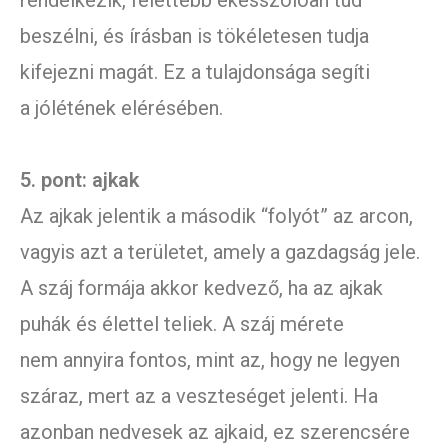
rendelkezik, felettébb ékesszólóan tud
beszélni, és írásban is tökéletesen tudja
kifejezni magát. Ez a tulajdonsága segíti
a jólétének elérésében.
5. pont: ajkak
Az ajkak jelentik a második “folyót” az arcon,
vagyis azt a területet, amely a gazdagság jele.
A száj formája akkor kedvező, ha az ajkak
puhák és élettel teliek. A száj mérete
nem annyira fontos, mint az, hogy ne legyen
száraz, mert az a veszteséget jelenti. Ha
azonban nedvesek az ajkaid, ez szerencsére