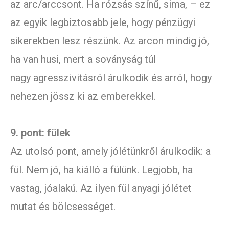
az arc/arccsont. Ha rózsás színű, sima, – ez
az egyik legbiztosabb jele, hogy pénzügyi
sikerekben lesz részünk. Az arcon mindig jó,
ha van husi, mert a soványság túl
nagy agresszivitásról árulkodik és arról, hogy
nehezen jössz ki az emberekkel.
9. pont: fülek
Az utolsó pont, amely jólétünkről árulkodik: a
fül. Nem jó, ha kiálló a fülünk. Legjobb, ha
vastag, jóalakú. Az ilyen fül anyagi jólétet
mutat és bölcsességet.