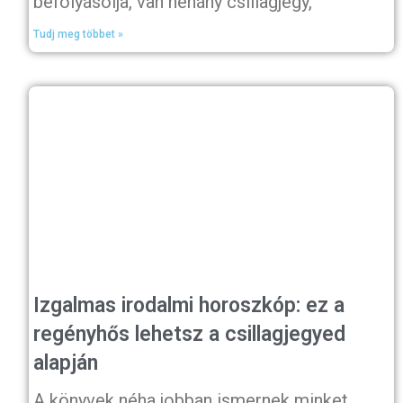
befolyásolja, van néhány csillagjegy,
Tudj meg többet »
Izgalmas irodalmi horoszkóp: ez a
regényhős lehetsz a csillagjegyed
alapján
A könyvek néha jobban ismernek minket,