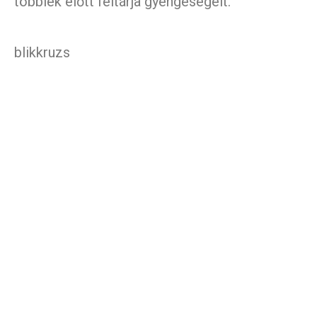
többiek előtt feltárja gyengeségeit.
blikkruzs