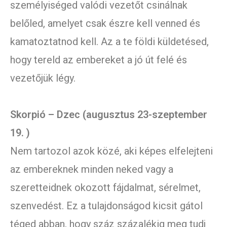
személyiséged valódi vezetőt csinálnak
belőled, amelyet csak észre kell venned és
kamatoztatnod kell. Az a te földi küldetésed,
hogy tereld az embereket a jó út felé és
vezetőjük légy.
Skorpió – Dzec (augusztus 23-szeptember
19. )
Nem tartozol azok közé, aki képes elfelejteni
az embereknek minden neked vagy a
szeretteidnek okozott fájdalmat, sérelmet,
szenvedést. Ez a tulajdonságod kicsit gátol
téged abban, hogy száz százalékig meg tudj