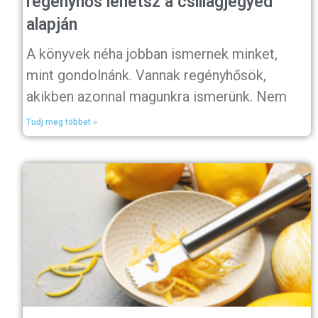
regényhős lehetsz a csillagjegyed
alapján
A könyvek néha jobban ismernek minket,
mint gondolnánk. Vannak regényhősök,
akikben azonnal magunkra ismerünk. Nem
Tudj meg többet »