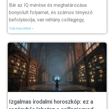
Bár az IQ mérése és meghatározása
bonyolult folyamat, és számos tényező
befolyásolja, van néhány csillagjegy,
Tudj meg többet »
Izgalmas irodalmi horoszkóp: ez a