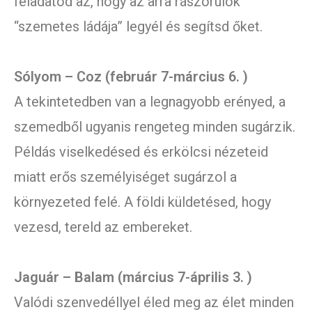
feladatod az, hogy az arra rászorulók
“szemetes ládája” legyél és segítsd őket.
Sólyom – Coz (február 7-március 6. )
A tekintetedben van a legnagyobb erényed, a
szemedből ugyanis rengeteg minden sugárzik.
Példás viselkedésed és erkölcsi nézeteid
miatt erős személyiséget sugárzol a
környezeted felé. A földi küldetésed, hogy
vezesd, tereld az embereket.
Jaguár – Balam (március 7-április 3. )
Valódi szenvedéllyel éled meg az élet minden