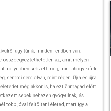
ívülről úgy tűnik, minden rendben van.
e összeegyeztethetetlen az, amit mélyen
óval mélyebben sebzett meg, mint ahogy kifelé
g, semmi sem olyan, mint régen. Újra és újra
 életedet még akkor is, ha ezt önmagad előtt
eletkezett sebek nehezen gyógyulnak, és
 több jóval feltölteni életed, mert így a