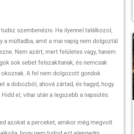
tudsz szembenézni. Ha ilyennel találkozol,
y a múltadba, amit a mai napig nem dolgoztál
tezne. Nem azért, mert felületes vagy, hanem
lgok sok sebet felszakítanak, és nemcsak
 okoznak. A fel nem dolgozott gondok
ket a dobozból, ahová zártad, és hagyd, hogy
Hidd el, vihar után a legszebb a napsütés.
téled azokat a perceket, amikor még megvolt
nyékolja, hogy nem tudod ezt elengedni.