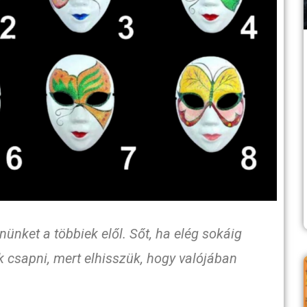
ünket a többiek elől. Sőt, ha elég sokáig
k csapni, mert elhisszük, hogy valójában