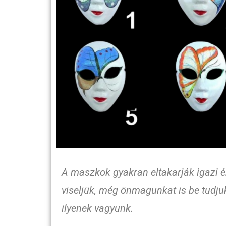
A maszkok gyakran eltakarják igazi én
viseljük, még önmagunkat is be tudju
ilyenek vagyunk.