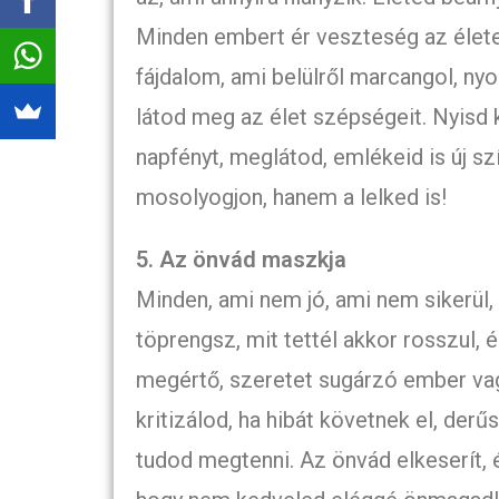
Minden embert ér veszteség az élete
fájdalom, ami belülről marcangol, n
látod meg az élet szépségeit. Nyisd k
napfényt, meglátod, emlékeid is új s
mosolyogjon, hanem a lelked is!
5. Az önvád maszkja
Minden, ami nem jó, ami nem sikerül,
töprengsz, mit tettél akkor rosszul, 
megértő, szeretet sugárzó ember vag
kritizálod, ha hibát követnek el, de
tudod megtenni. Az önvád elkeserít, 