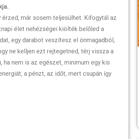
kja.
y érzed, már sosem teljesülhet. Kifogytál az
znapi élet nehézségei kiölték belőled a
dat, egy darabot veszítesz el önmagadból,
 ne kelljen ezt rejtegetned, térj vissza a
i, ha nem is az egészet, minimum egy kis
energiát, a pénzt, az időt, mert csupán így