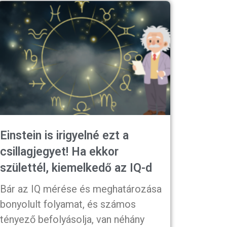
Einstein is irigyelné ezt a
csillagjegyet! Ha ekkor
születtél, kiemelkedő az IQ-d
Bár az IQ mérése és meghatározása
bonyolult folyamat, és számos
tényező befolyásolja, van néhány