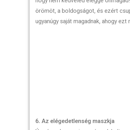
hogy nem kedveled eléggé önmagad! 
örömöt, a boldogságot, és ezért csup
ugyanúgy saját magadnak, ahogy ezt 
6. Az elégedetlenség maszkja