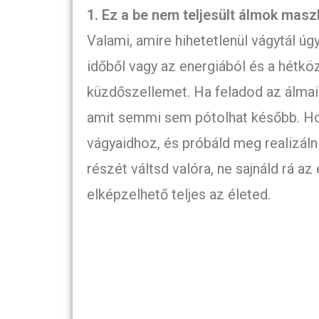
1. Ez a be nem teljesült álmok masz
Valami, amire hihetetlenül vágytál úg
időből vagy az energiából és a hétkö
küzdőszellemet. Ha feladod az álmai
amit semmi sem pótolhat később. Hogy
vágyaidhoz, és próbáld meg realizáln
részét váltsd valóra, ne sajnáld rá az 
elképzelhető teljes az életed.