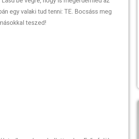
Lásd be végre, hogy is megérdemled az
án egy valaki tud tenni: TE. Bocsáss meg
másokkal teszed!