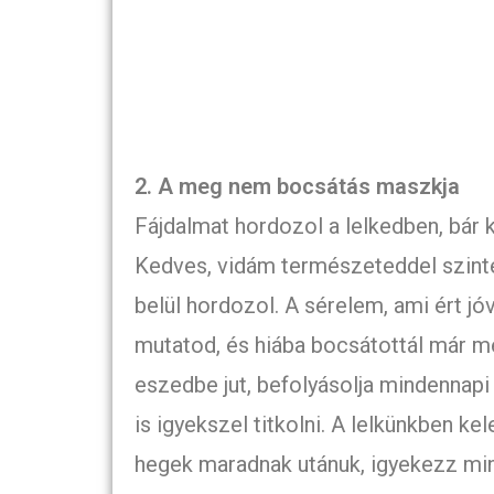
2. A meg nem bocsátás maszkja
Fájdalmat hordozol a lelkedben, bár k
Kedves, vidám természeteddel szint
belül hordozol. A sérelem, ami ért j
mutatod, és hiába bocsátottál már me
eszedbe jut, befolyásolja mindennapi
is igyekszel titkolni. A lelkünkben k
hegek maradnak utánuk, igyekezz minél