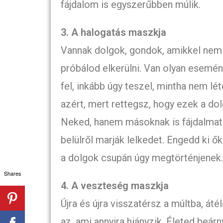
fájdalom is egyszerűbben múlik.
3. A halogatás maszkja
Vannak dolgok, gondok, amikkel nem 
próbálod elkerülni. Van olyan esemén
fel, inkább úgy teszel, mintha nem lé
azért, mert rettegsz, hogy ezek a do
Neked, hanem másoknak is fájdalmat
belülről marják lelkedet. Engedd ki ő
a dolgok csupán úgy megtörténjenek. 
Shares
4. A veszteség maszkja
Újra és újra visszatérsz a múltba, á
az, ami annyira hiányzik. Életed beár