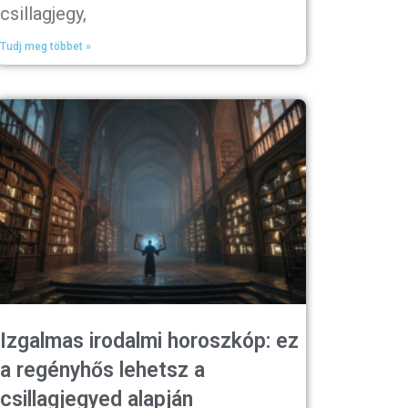
csillagjegy,
Tudj meg többet »
Izgalmas irodalmi horoszkóp: ez
a regényhős lehetsz a
csillagjegyed alapján