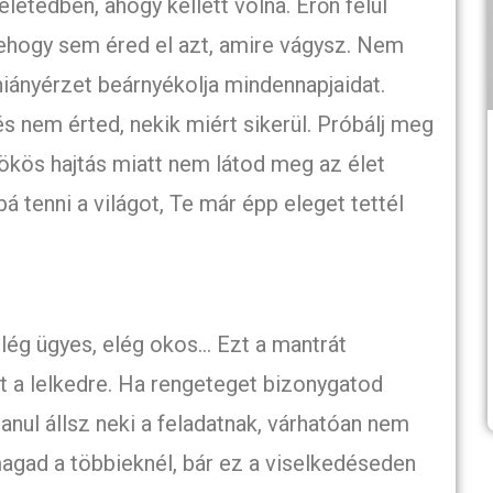
etedben, ahogy kellett volna. Erőn felül
ehogy sem éred el azt, amire vágysz. Nem
iányérzet beárnyékolja mindennapjaidat.
s nem érted, nekik miért sikerül. Próbálj meg
örökös hajtás miatt nem látod meg az élet
 tenni a világot, Te már épp eleget tettél
lég ügyes, elég okos… Ezt a mantrát
t a lelkedre. Ha rengeteget bizonygatod
lanul állsz neki a feladatnak, várhatóan nem
agad a többieknél, bár ez a viselkedéseden