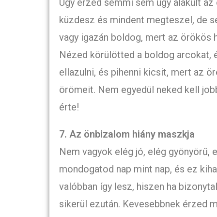
Úgy érzed semmi sem úgy alakult az él
küzdesz és mindent megteszel, de s
vagy igazán boldog, mert az örökös h
Nézed körülötted a boldog arcokat, é
ellazulni, és pihenni kicsit, mert az 
örömeit. Nem egyedül neked kell jobbá
érte!
7. Az önbizalom hiány maszkja
Nem vagyok elég jó, elég gyönyörű, e
mondogatod nap mint nap, és ez kiha
valóbban így lesz, hiszen ha bizonyta
sikerül ezután. Kevesebbnek érzed m