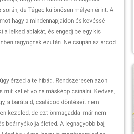
 során, de Téged különösen mélyen érint. A
yomot hagy a mindennapjaidon és kevéssé
i a lelked ablakát, és engedj be egy kis
zínben ragyognak ezután. Ne csupán az arcod
 úgy érzed a te hibád. Rendszeresen azon
és mit kellet volna másképp csinálni. Kedves,
y, a barátaid, családod döntéseit nem
rűsen kezeled, de ezt önmagaddal már nem
és beárnyékolja életed. A legnagyobb baj,