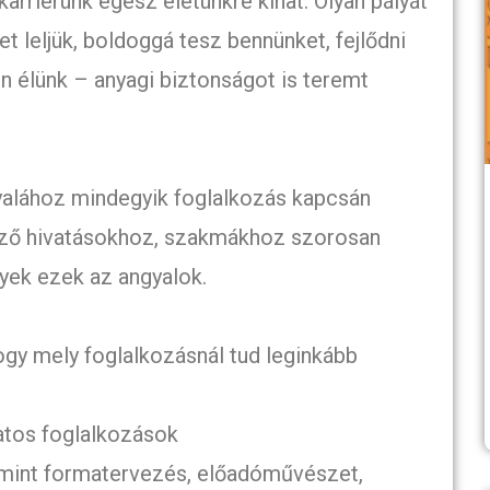
karrierünk egész életünkre kihat. Olyan pályát
t leljük, boldoggá tesz bennünket, fejlődni
n élünk – anyagi biztonságot is teremt
gyalához mindegyik foglalkozás kapcsán
böző hivatásokhoz, szakmákhoz szorosan
yek ezek az angyalok.
hogy mely foglalkozásnál tud leginkább
latos foglalkozások
 mint formatervezés, előadóművészet,