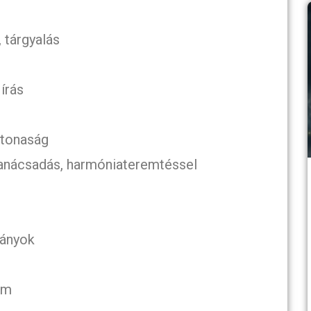
, tárgyalás
írás
atonaság
 tanácsadás, harmóniateremtéssel
mányok
em