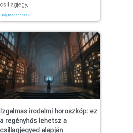
csillagjegy,
Tudj meg többet »
Izgalmas irodalmi horoszkóp: ez
a regényhős lehetsz a
csillagjegyed alapján