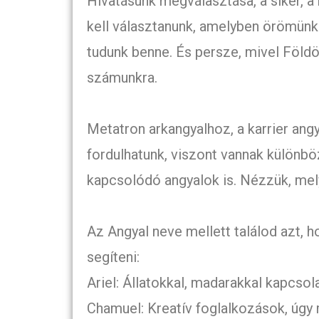
Hivatásunk megválasztása, a siker, a 
kell választanunk, amelyben örömünke
tudunk benne. És persze, mivel Földö
számunkra.
Metatron arkangyalhoz, a karrier an
fordulhatunk, viszont vannak külön
kapcsolódó angyalok is. Nézzük, mel
Az Angyal neve mellett találod azt, 
segíteni:
Ariel: Állatokkal, madarakkal kapcso
Chamuel: Kreatív foglalkozások, úgy