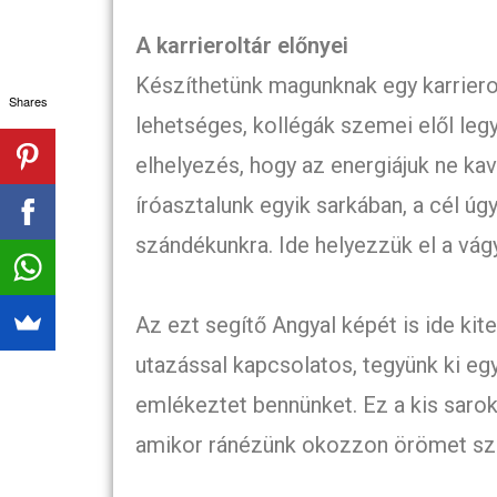
A karrieroltár előnyei
Készíthetünk magunknak egy karriero
Shares
lehetséges, kollégák szemei elől legye
elhelyezés, hogy az energiájuk ne kav
íróasztalunk egyik sarkában, a cél úg
szándékunkra. Ide helyezzük el a vágy
Az ezt segítő Angyal képét is ide kit
utazással kapcsolatos, tegyünk ki egy
emlékeztet bennünket. Ez a kis sarok 
amikor ránézünk okozzon örömet sz