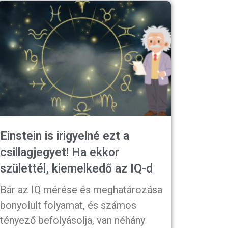
Einstein is irigyelné ezt a
csillagjegyet! Ha ekkor
születtél, kiemelkedő az IQ-d
Bár az IQ mérése és meghatározása
bonyolult folyamat, és számos
tényező befolyásolja, van néhány