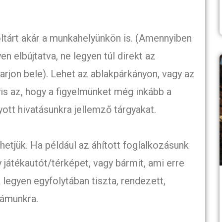
ltárt akár a munkahelyünkön is. (Amennyiben
n elbújtatva, ne legyen túl direkt az
arjon bele). Lehet az ablakpárkányon, vagy az
yis az, hogy a figyelmünket még inkább a
ott hivatásunkra jellemző tárgyakat.
ehetjük. Ha például az áhított foglalkozásunk
 játékautót/térképet, vagy bármit, ami erre
legyen egyfolytában tiszta, rendezett,
ámunkra.