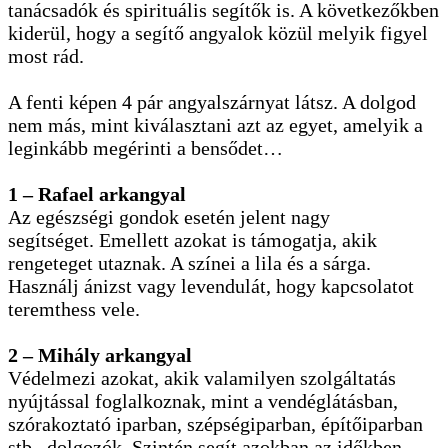
tanácsadók és spirituális segítők is. A következőkben
kiderül, hogy a segítő angyalok közül melyik figyel
most rád.
A fenti képen 4 pár angyalszárnyat látsz. A dolgod
nem más, mint kiválasztani azt az egyet, amelyik a
leginkább megérinti a bensődet…
1 – Rafael arkangyal
Az egészségi gondok esetén jelent nagy
segítséget. Emellett azokat is támogatja, akik
rengeteget utaznak. A színei a lila és a sárga.
Használj ánizst vagy levendulát, hogy kapcsolatot
teremthess vele.
2 – Mihály arkangyal
Védelmezi azokat, akik valamilyen szolgáltatás
nyújtással foglalkoznak, mint a vendéglátásban,
szórakoztató iparban, szépségiparban, építőiparban
stb., dolgozók. Szintén segít azokban az időkben,