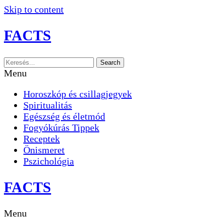
Skip to content
FACTS
Search
Menu
Horoszkóp és csillagjegyek
Spiritualitás
Egészség és életmód
Fogyókúrás Tippek
Receptek
Önismeret
Pszichológia
FACTS
Menu