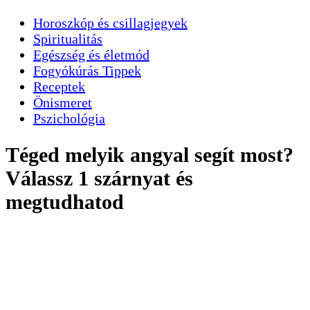
Horoszkóp és csillagjegyek
Spiritualitás
Egészség és életmód
Fogyókúrás Tippek
Receptek
Önismeret
Pszichológia
Téged melyik angyal segít most?
Válassz 1 szárnyat és
megtudhatod