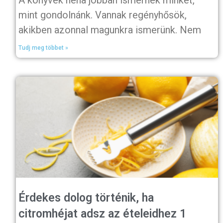
A könyvek néha jobban ismernek minket,
mint gondolnánk. Vannak regényhősök,
akikben azonnal magunkra ismerünk. Nem
Tudj meg többet »
Érdekes dolog történik, ha
citromhéjat adsz az ételeidhez 1