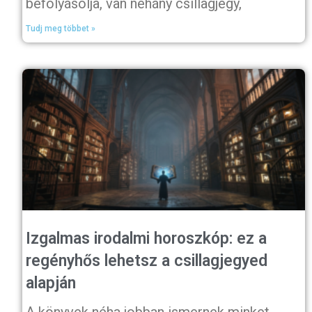
befolyásolja, van néhány csillagjegy,
Tudj meg többet »
Izgalmas irodalmi horoszkóp: ez a
regényhős lehetsz a csillagjegyed
alapján