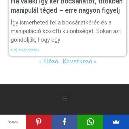
Ha valaki így kér bocsánatot, titokban
manipulál téged – erre nagyon figyelj
Így ismerheted fel a bocsánatkérés és a
manipuláció közötti különbséget. Sokan azt
gondolják, hogy egy
Tudj meg többet »
« Előző
Következő »
Shares