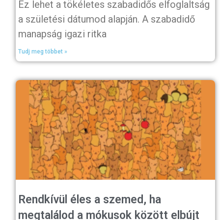
Ez lehet a tökéletes szabadidős elfoglaltság
a születési dátumod alapján. A szabadidő
manapság igazi ritka
Tudj meg többet »
Rendkívül éles a szemed, ha
megtalálod a mókusok között elbújt