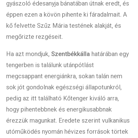
gyászoló édesanyja bánatában útnak eredt, és
éppen ezen a kövön pihente ki fáradalmait. A
kő felvette Szűz Mária testének alakját, és
megőrizte rezgéseit.
Ha azt mondjuk,
Szentbékkálla
határában egy
tengerben is találunk utánpótlást
megcsappant energiánkra, sokan talán nem
sok jót gondolnak egészségi állapotunkról,
pedig az itt található Kőtenger kiváló arra,
hogy pihentebbnek és energikusabbnak
érezzük magunkat. Eredete szerint vulkanikus
utóműködés nyomán hévizes források törtek