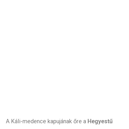
A Káli-medence kapujának őre a
Hegyestű