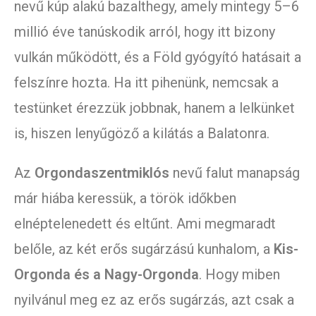
nevű kúp alakú bazalthegy, amely mintegy 5–6
millió éve tanúskodik arról, hogy itt bizony
vulkán működött, és a Föld gyógyító hatásait a
felszínre hozta. Ha itt pihenünk, nemcsak a
testünket érezzük jobbnak, hanem a lelkünket
is, hiszen lenyűgöző a kilátás a Balatonra.
Az
Orgondaszentmiklós
nevű falut manapság
már hiába keressük, a török időkben
elnéptelenedett és eltűnt. Ami megmaradt
belőle, az két erős sugárzású kunhalom, a
Kis-
Orgonda és a Nagy-Orgonda
. Hogy miben
nyilvánul meg ez az erős sugárzás, azt csak a