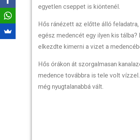
egyetlen cseppet is kiöntenél.
Hős ránézett az előtte álló feladatra, 
egész medencét egy ilyen kis tálba? E
elkezdte kimerni a vizet a medencébő
Hős órákon át szorgalmasan kanalazot
medence továbbra is tele volt vízzel.
még nyugtalanabbá vált.