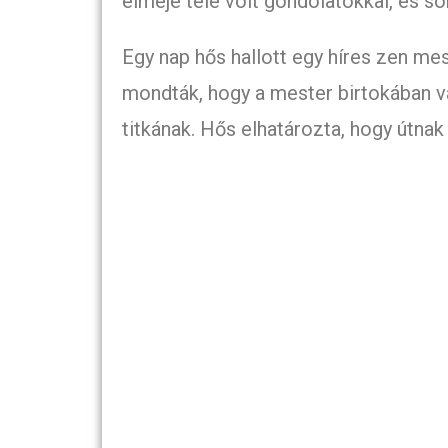
elméje tele volt gondolatokkal, és so
Egy nap hős hallott egy híres zen mest
mondták, hogy a mester birtokában v
titkának. Hős elhatározta, hogy útna