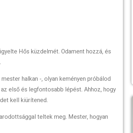
 figyelte Hős küzdelmét. Odament hozzá, és
.
 mester halkan -, olyan keményen próbálod
d az első és legfontosabb lépést. Ahhoz, hogy
et kell kiürítened.
arodottsággal teltek meg. Mester, hogyan