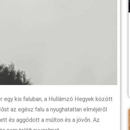
zer egy kis faluban, a Hullámzó Hegyek között
Hőst az egész falu a nyughatatlan elméjéről
tt és aggódott a múlton és a jövőn. Az