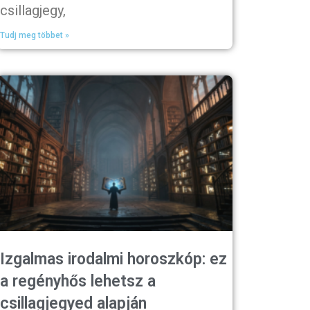
csillagjegy,
Tudj meg többet »
Izgalmas irodalmi horoszkóp: ez
a regényhős lehetsz a
csillagjegyed alapján