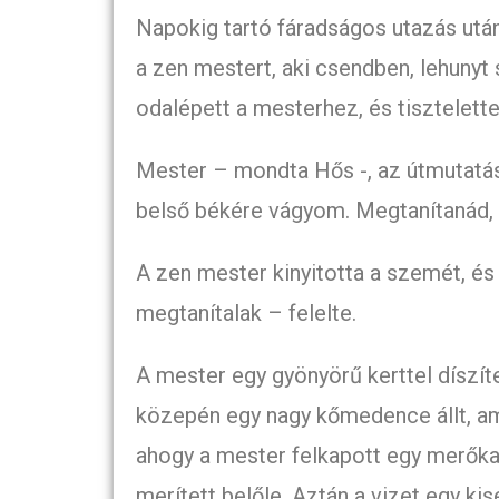
Napokig tartó fáradságos utazás után 
a zen mestert, aki csendben, lehunyt
odalépett a mesterhez, és tisztelette
Mester – mondta Hős -, az útmutatás
belső békére vágyom. Megtanítanád,
A zen mester kinyitotta a szemét, és
megtanítalak – felelte.
A mester egy gyönyörű kerttel díszíte
közepén egy nagy kőmedence állt, ame
ahogy a mester felkapott egy merőka
merített belőle. Aztán a vizet egy kis