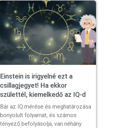
Einstein is irigyelné ezt a
csillagjegyet! Ha ekkor
születtél, kiemelkedő az IQ-d
Bár az IQ mérése és meghatározása
bonyolult folyamat, és számos
tényező befolyásolja, van néhány