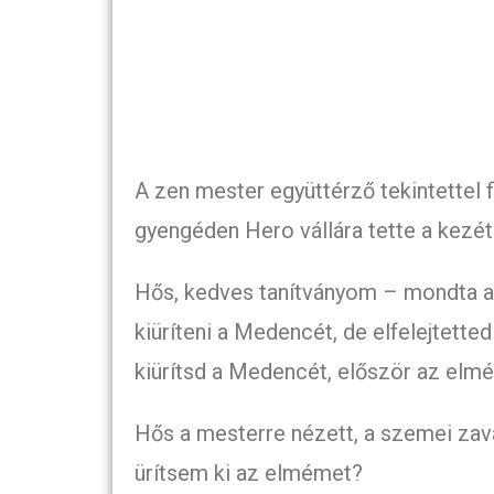
A zen mester együttérző tekintettel
gyengéden Hero vállára tette a kezét
Hős, kedves tanítványom – mondta a
kiüríteni a Medencét, de elfelejtette
kiürítsd a Medencét, először az elméd
Hős a mesterre nézett, a szemei zav
ürítsem ki az elmémet?