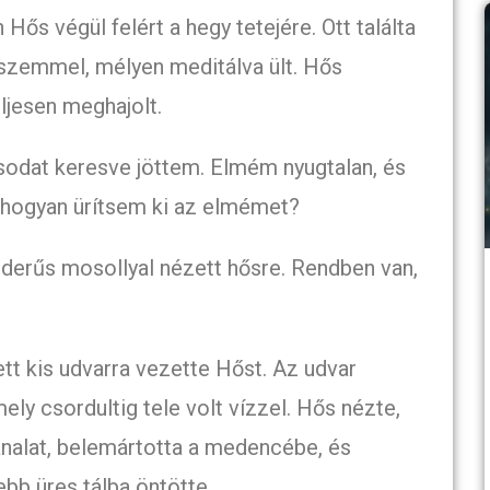
Hős végül felért a hegy tetejére. Ott találta
 szemmel, mélyen meditálva ült. Hős
ljesen meghajolt.
odat keresve jöttem. Elmém nyugtalan, és
 hogyan ürítsem ki az elmémet?
 derűs mosollyal nézett hősre. Rendben van,
tt kis udvarra vezette Hőst. Az udvar
ly csordultig tele volt vízzel. Hős nézte,
nalat, belemártotta a medencébe, és
ebb üres tálba öntötte.