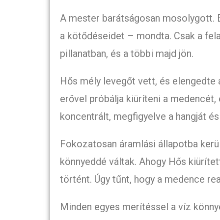
A mester barátságosan mosolygott. E
a kötődéseidet – mondta. Csak a felad
pillanatban, és a többi majd jön.
Hős mély levegőt vett, és elengedte a
erővel próbálja kiüríteni a medencét,
koncentrált, megfigyelve a hangját és
Fokozatosan áramlási állapotba került
könnyeddé váltak. Ahogy Hős kiürítet
történt. Úgy tűnt, hogy a medence re
Minden egyes merítéssel a víz könnye