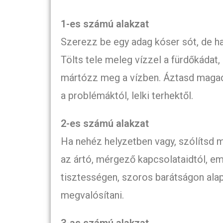
1-es számú alakzat
Szerezz be egy adag kóser sót, de ha
Tölts tele meleg vízzel a fürdőkádat,
mártózz meg a vízben. Áztasd magad
a problémáktól, lelki terhektől.
2-es számú alakzat
Ha nehéz helyzetben vagy, szólítsd 
az ártó, mérgező kapcsolataidtól, eme
tisztességen, szoros barátságon ala
megvalósítani.
3-as számú alakzat