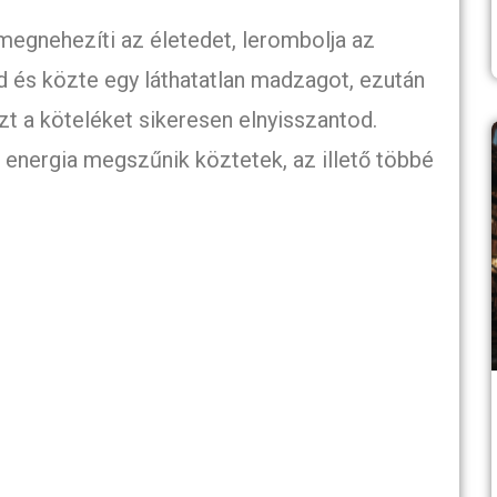
megnehezíti az életedet, lerombolja az
d és közte egy láthatatlan madzagot, ezután
zt a köteléket sikeresen elnyisszantod.
z energia megszűnik köztetek, az illető többé