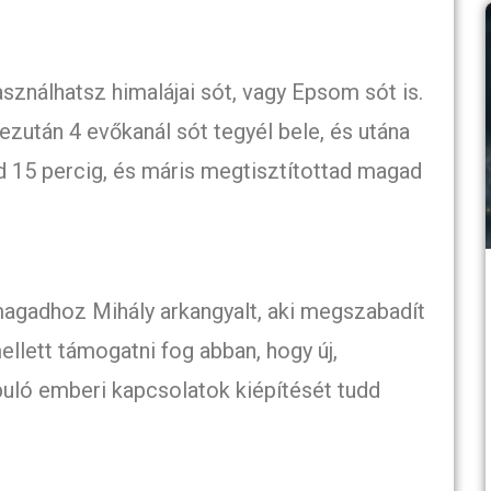
sználhatsz himalájai sót, vagy Epsom sót is.
 ezután 4 evőkanál sót tegyél bele, és utána
 15 percig, és máris megtisztítottad magad
magadhoz Mihály arkangyalt, aki megszabadít
llett támogatni fog abban, hogy új,
puló emberi kapcsolatok kiépítését tudd