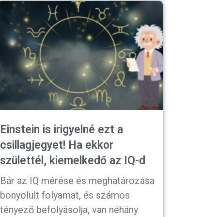
Einstein is irigyelné ezt a
csillagjegyet! Ha ekkor
születtél, kiemelkedő az IQ-d
Bár az IQ mérése és meghatározása
bonyolult folyamat, és számos
tényező befolyásolja, van néhány