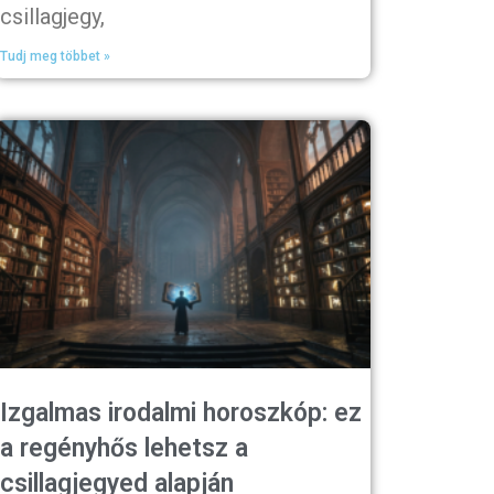
csillagjegy,
Tudj meg többet »
Izgalmas irodalmi horoszkóp: ez
a regényhős lehetsz a
csillagjegyed alapján