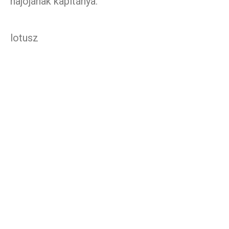
hajójának kapitánya.
lotusz