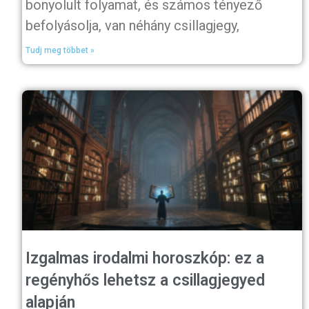
bonyolult folyamat, és számos tényező
befolyásolja, van néhány csillagjegy,
Tudj meg többet »
Izgalmas irodalmi horoszkóp: ez a
regényhős lehetsz a csillagjegyed
alapján