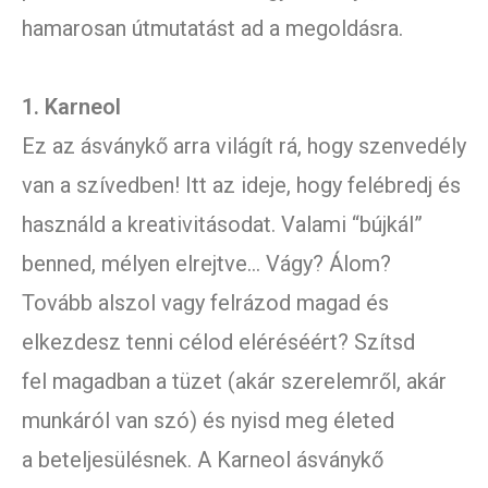
hamarosan útmutatást ad a megoldásra.
1. Karneol
Ez az ásványkő arra világít rá, hogy szenvedély
van a szívedben! Itt az ideje, hogy felébredj és
használd a kreativitásodat. Valami “bújkál”
benned, mélyen elrejtve… Vágy? Álom?
Tovább alszol vagy felrázod magad és
elkezdesz tenni célod eléréséért? Szítsd
fel magadban a tüzet (akár szerelemről, akár
munkáról van szó) és nyisd meg életed
a beteljesülésnek. A Karneol ásványkő