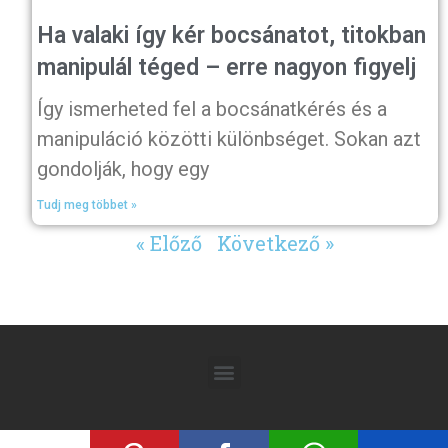
Ha valaki így kér bocsánatot, titokban
manipulál téged – erre nagyon figyelj
Így ismerheted fel a bocsánatkérés és a
manipuláció közötti különbséget. Sokan azt
gondolják, hogy egy
Tudj meg többet »
« Előző
Következő »