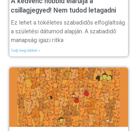
A kedvenc hobbid elárulja a
csillagjegyed! Nem tudod letagadni
Ez lehet a tökéletes szabadidős elfoglaltság
a születési dátumod alapján. A szabadidő
manapság igazi ritka
Tudj meg többet »