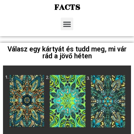
FACTS
Válasz egy kártyát és tudd meg, mi vár
rád a jövő héten